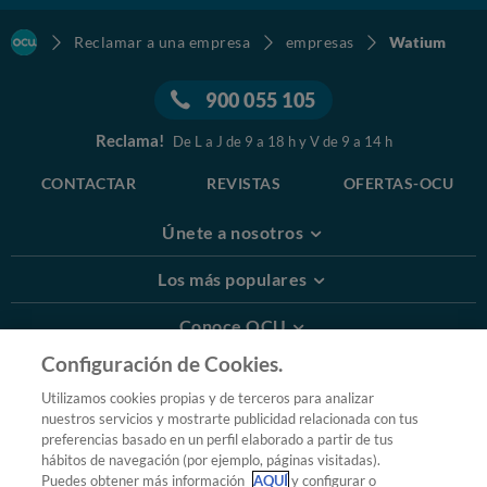
Reclamar a una empresa
empresas
Watium
900 055 105
Reclama!
De L a J de 9 a 18 h y V de 9 a 14 h
CONTACTAR
REVISTAS
OFERTAS-OCU
Únete a nosotros
Los más populares
Conoce OCU
Configuración de Cookies.
Más Información
Utilizamos cookies propias y de terceros para analizar
nuestros servicios y mostrarte publicidad relacionada con tus
© 2026 OCU
preferencias basado en un perfil elaborado a partir de tus
Condiciones generales de contratación de OCU
hábitos de navegación (por ejemplo, páginas visitadas).
Política de privacidad
Puedes obtener más información
AQUÍ
y configurar o