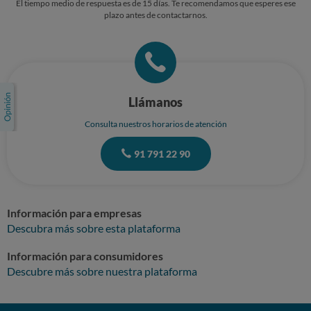
El tiempo medio de respuesta es de 15 días. Te recomendamos que esperes ese
pueda enviar su montador y recoger los muebles y realizar la devolución
plazo antes de contactarnos.
del importe pagar aun esta semana.
Llámanos
Consulta nuestros horarios de atención
91 791 22 90
Información para empresas
Descubra más sobre esta plataforma
Información para consumidores
Descubre más sobre nuestra plataforma