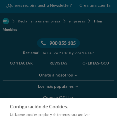
¿Quieres recibir nuestra Newsletter?
Crea una cuenta
Reclamar a una empresa
empresas
Tifón
Muebles
900 055 105
Reclama!
De L a J de 9 a 18 h y V de 9 a 14 h
CONTACTAR
REVISTAS
OFERTAS-OCU
Únete a nosotros
Los más populares
Conoce OCU
Configuración de Cookies.
Más Información
Utilizamos cookies propias y de terceros para analizar