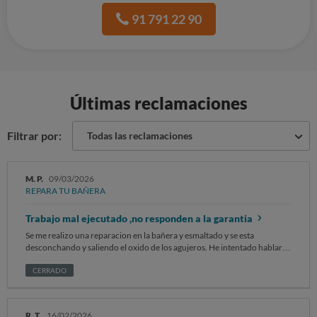
91 791 22 90
Últimas reclamaciones
Filtrar por:
Todas las reclamaciones
M. P.
09/03/2026
REPARA TU BAÑERA
Trabajo mal ejecutado ,no responden a la garantia
Se me realizo una reparacion en la bañera y esmaltado y se esta
desconchando y saliendo el oxido de los agujeros. He intentado hablar
con ellos y no responden. Tengo varios wasap y no han contestado.
Tengo factura pero ya dudo que esta factura sea real o inventada.
CERRADO
R. T.
16/02/2026