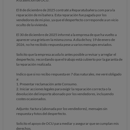
A la atención de OCU:
El 8 de diciembre de 2025 contraté a Reparatubañera.com para la
reparación de mi bañera. Esta reparación fue pagada por los
vendedores de mi piso, ya que el desperfecto corresponde a un vicio
oculto de la vivienda.
El 30 de diciembre de 2025 informé a la empresa de que ha vuelto a
aparecer una grieta en la misma zona. A día de hoy, 19 de enero de
2026, no he recibido respuesta pese a varios mensajes enviados.
Solicito que la empresa acuda lo antes posible a revisar y arreglar el
desperfecto, recordando que el trabajo está cubierto por la garantía de
la reparación realizada.
Indico que si no recibo respuesta en 7 días naturales, me veré obligado
a:
1. Presentar reclamación ante Consumo.
2. Iniciar acciones legales para exigir la reparación correcta o la
devolución del importe abonado por los vendedores, incluyendo
costes ocasionados.
Adjunto: factura (abonada por los vendedores), mensajes sin
respuesta y fotos del desperfecto.
Solicito el apoyo de OCU para mediar y asegurar que se cumplan mis
derechos.