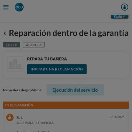
Guio
Reparación dentro de la garantía
Anterior
CLOSED
PÚBLICA
REPARA TU BAÑERA
INICIAR UNA RECLAMACIÓN
Ejecución del servicio
Naturaleza del problema:
TU RECLAMACIÓN
S. J.
19/01/2026
A: REPARA TU BAÑERA