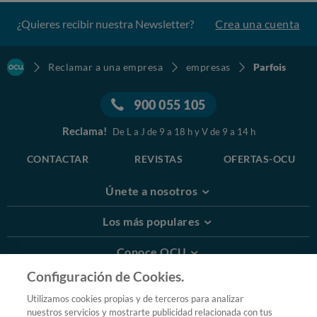
¿Quieres recibir nuestra Newsletter?
Crea una cuenta
Reclamar a una empresa
empresas
Parfois
900 055 105
Reclama!
De L a J de 9 a 18 h y V de 9 a 14 h
CONTACTAR
REVISTAS
OFERTAS-OCU
Únete a nosotros
Los más populares
Conoce OCU
Configuración de Cookies.
Más Información
Utilizamos cookies propias y de terceros para analizar
nuestros servicios y mostrarte publicidad relacionada con tus
© 2026 OCU