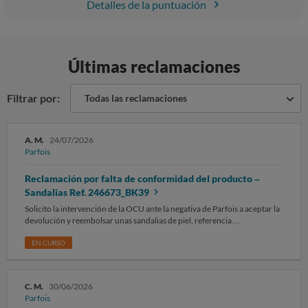
Detalles de la puntuación
Últimas reclamaciones
Filtrar por:
Todas las reclamaciones
A. M.
24/07/2026
Parfois
Reclamación por falta de conformidad del producto –
Sandalias Ref. 246673_BK39
Solicito la intervención de la OCU ante la negativa de Parfois a aceptar la
devolución y reembolsar unas sandalias de piel, referencia
246673_BK39, adquiridas en el pedido SES02524828. Tras un único
uso, consistente en un paseo completamente normal y en condiciones de
EN CURSO
utilización habituales, las sandalias me provocaron llagas en el centro de
ambos talones. Las lesiones coinciden exactamente con la zona de apoyo
del pie donde la plantilla incorpora un grabado del logotipo de la marca.
C. M.
30/06/2026
Considero que el producto no es conforme con lo que un consumidor
Parfois
puede legítimamente esperar de un calzado destinado al uso cotidiano,