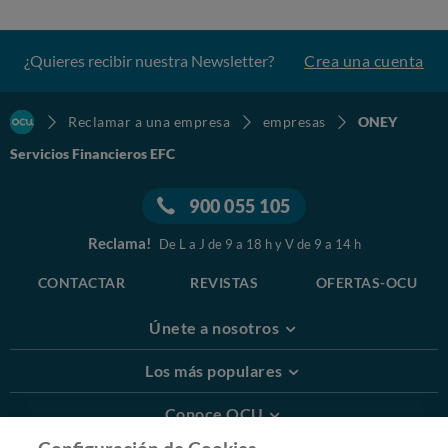
¿Quieres recibir nuestra Newsletter?
Crea una cuenta
Reclamar a una empresa
empresas
ONEY
Servicios Financieros EFC
900 055 105
Reclama!
De L a J de 9 a 18 h y V de 9 a 14 h
CONTACTAR
REVISTAS
OFERTAS-OCU
Únete a nosotros
Los más populares
Conoce OCU