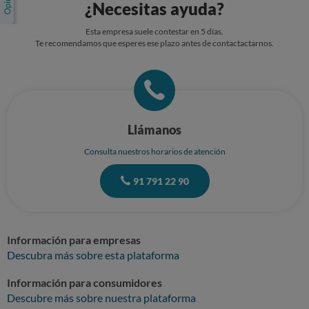
¿Necesitas ayuda?
cuadra la hora de las operaciones según detalle de movimientos
facilitado por Oney ya que se realizaron todas cuando la tarjeta ya estaba
Esta empresa suele contestar en 5 días.
apagada. Adjunto los siguientes documentos: denuncia, extracto y
Te recomendamos que esperes ese plazo antes de contactactarnos.
recibo bancario con los cargo indicados . SOLICITO que ordene las
instrucciones oportunas para que la entidad abone en mi cuenta la
cantidad de 450€ correspondiente al importe defraudado. Sin otro
particular, atentamente.
Llámanos
Consulta nuestros horarios de atención
91 791 22 90
Información para empresas
Descubra más sobre esta plataforma
Información para consumidores
Descubre más sobre nuestra plataforma