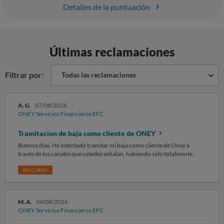
Detalles de la puntuación
Últimas reclamaciones
Filtrar por:
Todas las reclamaciones
A. G.
07/08/2026
ONEY Servicios Financieros EFC
Tramitacion de baja como cliente de ONEY
Buenos días. He intentado tramitar mi baja como cliente de Oney a
través de los canales que ustedes señalan, habiendo sido totalmente
imposible llegar a buen puerto. Si llamo a Atencion al cliente 910 210965
o 900 813026, estos número no te atienden, vas indicando los datos que
EN CURSO
te va pidiendo la máquina y al final te quedan en espera has tiempo
ilimitado, con lo cual te aburres y cuelgas. Si entro en la app donde
supuestamente para darte de baja tienes que rellenar un formulario en el
M. A.
04/08/2026
área de cliente. Este formulario no existe. Por favor solicito: emitan las
ONEY Servicios Financieros EFC
órdenes oportunas para la eliminación de mis datos personales y
cancelación de mi contrato 700056227 con esa Empresa, de la cual no