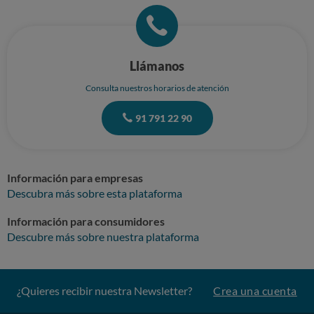
recibimos un tipo de compensación. Nadie se merece esto y menos un
nino. NOVASOL es una parte del grupo Awaze. Awaze A/S, Virumgårdvej
27, DK-2830 Virum, Dinamarca CVR: 17484575 A la espera de vuestra
respuesta. Un saludo cordial, Ana Zizak
Llámanos
Consulta nuestros horarios de atención
91 791 22 90
Información para empresas
Descubra más sobre esta plataforma
Información para consumidores
Descubre más sobre nuestra plataforma
¿Quieres recibir nuestra Newsletter?
Crea una cuenta