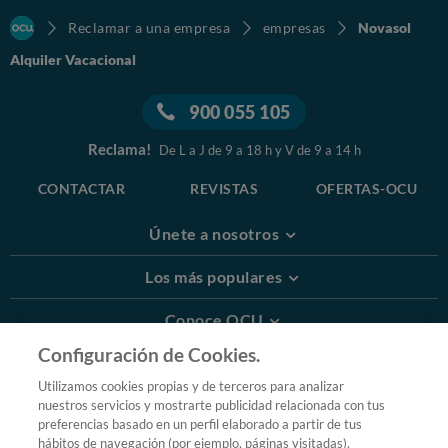
Reclamar a una empresa
empresas
Novasol
Alquiler Vacacional
900 055 105
Reclama!
De L a J de 9 a 18 h y V de 9 a 14 h
CONTACTAR
REVISTAS
OFERTAS-OCU
Únete a nosotros
Los más populares
Conoce OCU
Configuración de Cookies.
Más Información
Utilizamos cookies propias y de terceros para analizar
nuestros servicios y mostrarte publicidad relacionada con tus
© 2026 OCU
preferencias basado en un perfil elaborado a partir de tus
Condiciones generales de contratación de OCU
hábitos de navegación (por ejemplo, páginas visitadas).