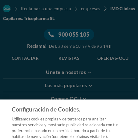
Reclamar a una empresa
empresas
IMD Clínicas
Capilares. Tricopharma SL
900 055 105
Reclama!
De L a J de 9 a 18 h y V de 9 a 14 h
CONTACTAR
REVISTAS
OFERTAS-OCU
Únete a nosotros
Los más populares
Conoce OCU
Configuración de Cookies.
Más Información
Utilizamos cookies propias y de terceros para analizar
nuestros servicios y mostrarte publicidad relacionada con tus
© 2026 OCU
preferencias basado en un perfil elaborado a partir de tus
Condiciones generales de contratación de OCU
hábitos de navegación (por ejemplo, páginas visitadas).