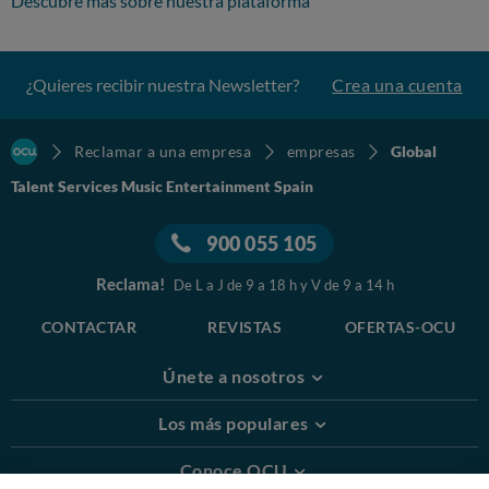
Descubre más sobre nuestra plataforma
¿Quieres recibir nuestra Newsletter?
Crea una cuenta
Reclamar a una empresa
empresas
Global
Talent Services Music Entertainment Spain
900 055 105
Reclama!
De L a J de 9 a 18 h y V de 9 a 14 h
CONTACTAR
REVISTAS
OFERTAS-OCU
Únete a nosotros
Los más populares
Conoce OCU