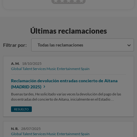
f
o
Últimas reclamaciones
Filtrar por:
Todas las reclamaciones
A. M.
18/10/2025
Global Talent Services Music Entertainment Spain
Reclamación devolución entradas concierto de Aitana
(MADRID 2025)
Buenas tardes, He solicitado varias veces la devolución del pago de las
dos entradas del concierto de Aitana, inicialmente en el Estadio
Bernabéu de Madrid, debido a al cambio de fecha y ubicación me veo en
la obligación de reclamárselo a través de la OCU. Adjunto comprobante
RESUELTO
de pago e historial de correos enviados. Les solicito que realicen la
devolución en la mayor brevedad o me veré obligado a tomar acciones
legales. ¡Muchas gracias!
N. R.
28/07/2025
Global Talent Services Music Entertainment Spain