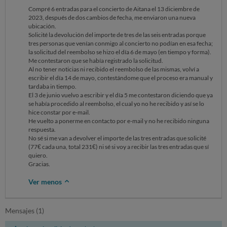
Compré 6 entradas para el concierto de Aitana el 13 diciembre de
2023, después de dos cambios de fecha, me enviaron una nueva
ubicación.
Solicité la devolución del importe de tres de las seis entradas porque
tres personas que venían conmigo al concierto no podían en esa fecha;
la solicitud del reembolso se hizo el día 6 de mayo (en tiempo y forma).
Me contestaron que se había registrado la solicitud.
Al no tener noticias ni recibido el reembolso de las mismas, volví a
escribir el día 14 de mayo, contestándome que el proceso era manual y
tardaba in tiempo.
El 3 de junio vuelvo a escribir y el día 5 me contestaron diciendo que ya
se había procedido al reembolso, el cual yo no he recibido y así se lo
hice constar por e-mail.
He vuelto a ponerme en contacto por e-mail y no he recibido ninguna
respuesta.
No sé si me van a devolver el importe de las tres entradas que solicité
(77€ cada una, total 231€) ni sé si voy a recibir las tres entradas que sí
quiero.
Gracias.
Ver menos
Mensajes (1)