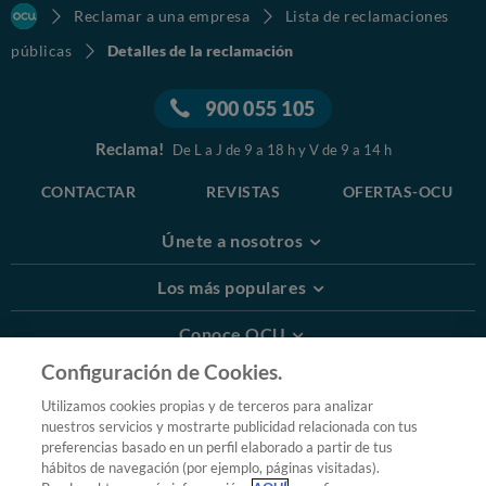
Reclamar a una empresa
Lista de reclamaciones
públicas
Detalles de la reclamación
900 055 105
Reclama!
De L a J de 9 a 18 h y V de 9 a 14 h
CONTACTAR
REVISTAS
OFERTAS-OCU
Únete a nosotros
Los más populares
Conoce OCU
Configuración de Cookies.
Más Información
Utilizamos cookies propias y de terceros para analizar
nuestros servicios y mostrarte publicidad relacionada con tus
© 2026 OCU
preferencias basado en un perfil elaborado a partir de tus
Condiciones generales de contratación de OCU
hábitos de navegación (por ejemplo, páginas visitadas).
Política de privacidad