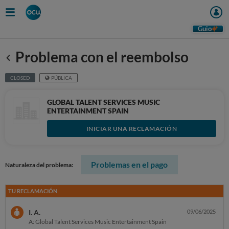
Guio
Problema con el reembolso
Anterior
CLOSED
PÚBLICA
GLOBAL TALENT SERVICES MUSIC
ENTERTAINMENT SPAIN
INICIAR UNA RECLAMACIÓN
Problemas en el pago
Naturaleza del problema:
TU RECLAMACIÓN
I. A.
09/06/2025
A: Global Talent Services Music Entertainment Spain