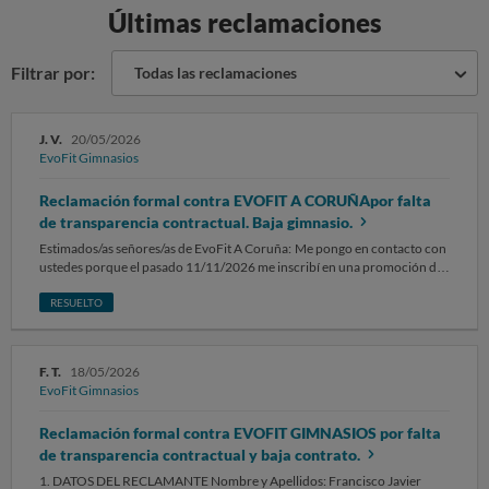
Últimas reclamaciones
Filtrar por:
Todas las reclamaciones
J. V.
20/05/2026
EvoFit Gimnasios
Reclamación formal contra EVOFIT A CORUÑApor falta
de transparencia contractual. Baja gimnasio.
Estimados/as señores/as de EvoFit A Coruña: Me pongo en contacto con
ustedes porque el pasado 11/11/2026 me inscribí en una promoción de
esta cadena para el gimnasio EvoFit A Coruña, en rúa Lamelas, 49B,
15008, ubicado dentro del Centro comercial Espacio Coruña. Esta
RESUELTO
promoción consistía en, aproximadamente, unos 4.9€ durante los 3
primeros meses y luego pasar a 29.9€ al mes. Tanto en la página web
como en la aplicación de EvoFit, así como en un cartel la entrada del
F. T.
18/05/2026
gimnasio, aparecía la promoción anunciada (en el cartel sigue aún). En
EvoFit Gimnasios
un cartel la entrada del gimnasio pone en pequeño "Consulta las
excepcionales condiciones en recepción", pero en la página web y online
Reclamación formal contra EVOFIT GIMNASIOS por falta
no. Quise inscribirme online a través de la aplicación, asique la semana
del 11 de noviembre de 2025 llamé por teléfono al gimnasio de Coruña
de transparencia contractual y baja contrato.
para preguntar condiciones, contestándome una chica, que
1. DATOS DEL RECLAMANTE Nombre y Apellidos: Francisco Javier