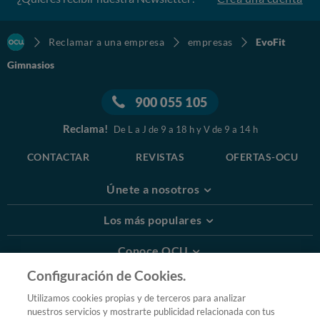
Reclamar a una empresa
empresas
EvoFit
Gimnasios
900 055 105
Reclama!
De L a J de 9 a 18 h y V de 9 a 14 h
CONTACTAR
REVISTAS
OFERTAS-OCU
Únete a nosotros
Los más populares
Conoce OCU
Configuración de Cookies.
Más Información
Utilizamos cookies propias y de terceros para analizar
nuestros servicios y mostrarte publicidad relacionada con tus
© 2026 OCU