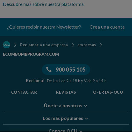
Descubre más sobre nuestra plataforma
¿Quieres recibir nuestra Newsletter?
Crea una cuenta
Reclamar a una empresa
empresas
ECOMBOMBPROGRAM.COM
900 055 105
Reclama!
De L a J de 9 a 18 h y V de 9 a 14 h
CONTACTAR
REVISTAS
OFERTAS-OCU
Únete a nosotros
Los más populares
Conoce OCU