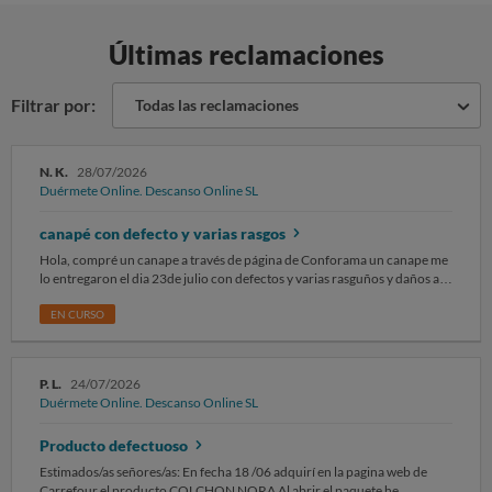
Últimas reclamaciones
Filtrar por:
Todas las reclamaciones
N. K.
28/07/2026
Duérmete Online. Descanso Online SL
canapé con defecto y varias rasgos
Hola, compré un canape a través de página de Conforama un canape me
lo entregaron el dia 23de julio con defectos y varias rasguños y daños al
muebles, ademas de qué no termino de montar el canapé por faltas de
tornillo y no encajaban piesas y mensionaron que al siguiente dia
EN CURSO
resolverán el problema. Y sin embargo persona encargada de montarlo
llamó y a su jefe cuatro días y no atendió la llamada en quinto dia me
llamo que me van a resolver esta problema pero ota vez no aparece y no
P. L.
24/07/2026
me coje el teléfono.
Duérmete Online. Descanso Online SL
Producto defectuoso
Estimados/as señores/as: En fecha 18 /06 adquirí en la pagina web de
Carrefour el producto COLCHON NORA Al abrir el paquete he