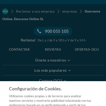
Reclamar a una empresa
empresas
Duérmete
Online. Descanso Online SL
900 055 105
Reclama!
De L a J de 9 a 18 h y V de 9 a 14 h
CONTACTAR
REVISTAS
OFERTAS-OCU
Únete a nosotros
Los más populares
Conoce OCU
Configuración de Cookies.
Más Información
Utilizamos cookies propias y de terceros para analizar
nuestros servicios y mostrarte publicidad relacionada con tus
© 2026 OCU
preferencias basado en un perfil elaborado a partir de tus