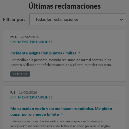
Últimas reclamaciones
Filtrar por:
Todas las reclamaciones
M. G.
27/02/2026
CHINA EASTERN AIRLINES
Incidente asignación puntos / millas
Por medio de la presente, formulo reclamación formal contra China
Eastern Airlines por deficiente atención al cliente, falta de respuesta
reiterada y negativa injustificada a emitir documentación
imprescindible, lo que me ha generado un perjuicio directo y objetivo. 1.
CERRADO
Antecedentes En enero de 2026 inicié una reclamación para la
acreditación de millas correspondientes a dos vuelos operados por
China Eastern Airlines, con billetes válidos, tarjetas de embarque y toda
P. S.
16/02/2026
la documentación necesaria. Mi programa de fidelización es Air Europa
CHINA EASTERN AIRLINES
Suma, aerolínea que pertenece a la misma alianza (SkyTeam) que China
Eastern. Por un error inicial de sistema, los vuelos quedaron asociados
Me cancelan vuelo y no me hacen reembolso. Me piden
incorrectamente al programa de fidelización de China Eastern, sin que
yo hubiera solicitado dicha vinculación ni facilitado número de tarjeta de
pagar por un nuevo billete
fidelización de dicha compañía. ⸻ 2. Requisitos impuestos por Air
Estimados señores: Tenía contratado un viaje en avión desde el
Europa Air Europa me ha indicado que, para poder asignar
aeropuerto de Madrid hasta el de Tokio, haciendo para en Shanghai,
correctamente las millas a su programa, necesita un justificante emitido