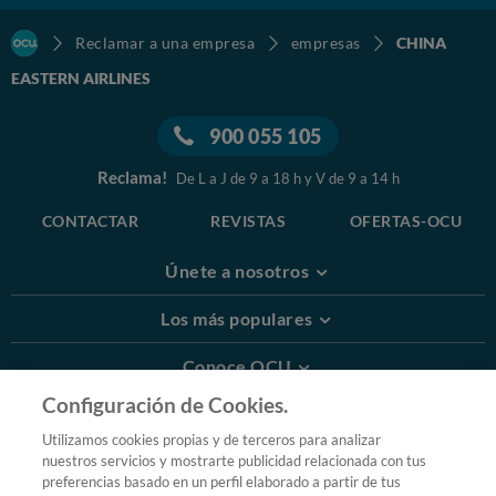
Reclamar a una empresa
empresas
CHINA
EASTERN AIRLINES
900 055 105
Reclama!
De L a J de 9 a 18 h y V de 9 a 14 h
CONTACTAR
REVISTAS
OFERTAS-OCU
Únete a nosotros
Los más populares
Conoce OCU
Configuración de Cookies.
Más Información
Utilizamos cookies propias y de terceros para analizar
nuestros servicios y mostrarte publicidad relacionada con tus
© 2026 OCU
preferencias basado en un perfil elaborado a partir de tus
Condiciones generales de contratación de OCU