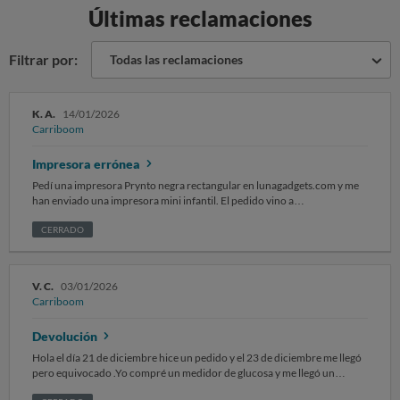
Últimas reclamaciones
Filtrar por:
Todas las reclamaciones
K. A.
14/01/2026
Carriboom
Impresora errónea
Pedí una impresora Prynto negra rectangular en lunagadgets.com y me
han enviado una impresora mini infantil. El pedido vino a
contrareembolso con GLS de la empresa BLACK ECOM TEAM LTD. He
escrito a varios correos y de ninguno me han respondido dándome
CERRADO
alguna solución. Supuestamente hay que escribir a info@carriboom.com
avisando, por eso hago la reclamación aquí.
V. C.
03/01/2026
Carriboom
Devolución
Hola el día 21 de diciembre hice un pedido y el 23 de diciembre me llegó
pero equivocado .Yo compré un medidor de glucosa y me llegó un
medido de oxígeno.Desde ese mismo día empecé a escribir correos)he