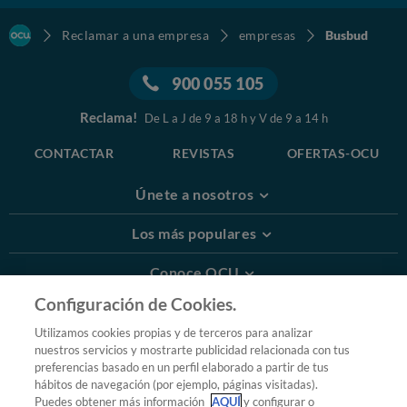
Reclamar a una empresa
empresas
Busbud
900 055 105
Reclama!
De L a J de 9 a 18 h y V de 9 a 14 h
CONTACTAR
REVISTAS
OFERTAS-OCU
Únete a nosotros
Los más populares
Conoce OCU
Configuración de Cookies.
Más Información
Utilizamos cookies propias y de terceros para analizar
nuestros servicios y mostrarte publicidad relacionada con tus
© 2026 OCU
preferencias basado en un perfil elaborado a partir de tus
Condiciones generales de contratación de OCU
hábitos de navegación (por ejemplo, páginas visitadas).
Política de privacidad
Puedes obtener más información
AQUÍ
y configurar o