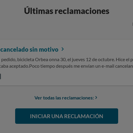
Últimas reclamaciones
 cancelado sin motivo
 pedido, bicicleta Orbea onna 30, el jueves 12 de octubre. Hice el 
taba aceptado.Poco tiempo después me envían un e-mail cancelan
chas más personas afectadas.Cuál es nuestra sorpresa cuando veis 
ta 170 euros más, con lo cual no es un problema de stock.Ahora est
la bici.Reclamo el producto que de forma legítima pagué. Hay un
e la mala praxis que han usado.
Ver todas las reclamaciones:
INICIAR UNA RECLAMACIÓN