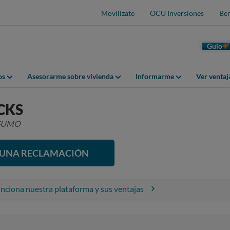
Movilízate
OCU Inversiones
Ben
Guio
os
Asesorarme sobre vivienda
Informarme
Ver venta
CKS
NSUMO
R UNA RECLAMACIÓN
ciona nuestra plataforma y sus ventajas