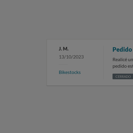
J. M.
Pedido
13/10/2023
Realicé un
pedido es
Bikestocks
mí y a mu
CERRADO
la bicicle
queremos 
pruebas d