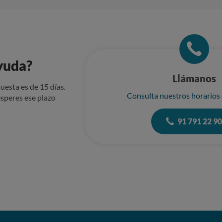
yuda?
Llámanos
uesta es de 15 días.
Consulta nuestros horarios
speres ese plazo
91 791 22 9