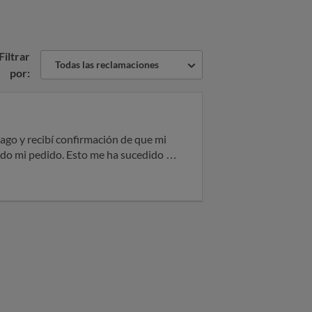
Filtrar
Todas las reclamaciones
por:
pago y recibí confirmación de que mi
do mi pedido. Esto me ha sucedido a
que en la web han subido el precio de
a empresa nos pide pagar el IVA si
 gran número de afectados y tenemos