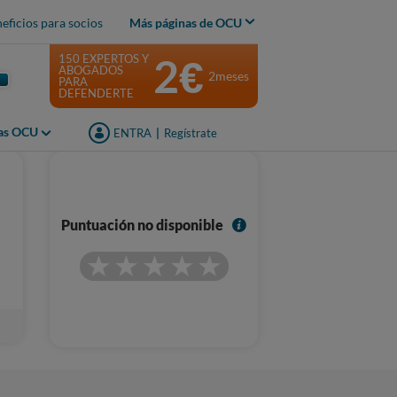
eficios para socios
Más páginas de OCU
2€
150 EXPERTOS Y
ABOGADOS
2meses
PARA
DEFENDERTE
jas OCU
ENTRA
|
Regístrate
I
Puntuación no disponible
n
f
o