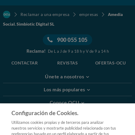
Reclamar a una empresa
empresas
Amedia
Social. Simbiotic Digital SL
900 055 105
Reclama!
De L a J de 9 a 18 h y V de 9 a 14 h
CONTACTAR
REVISTAS
OFERTAS-OCU
Únete a nosotros
Los más populares
Conoce OCU
Configuración de Cookies.
Más Información
Utilizamos cookies propias y de terceros para analizar
nuestros servicios y mostrarte publicidad relacionada con tus
© 2026 OCU
preferencias basado en un perfil elaborado a partir de tus