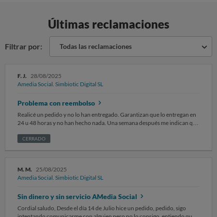
Últimas reclamaciones
Filtrar por:
Todas las reclamaciones
F. J.
28/08/2025
Amedia Social. Simbiotic Digital SL
Problema con reembolso
Realicé un pedido y no lo han entregado. Garantizan que lo entregan en
24 u 48 horas y no han hecho nada. Una semana después me indican que
saldrá el pedido en 24 o 48 horas, pero tampoco ha pasado nada.
Contestan con evasivas. Mareando con excusas sin fundamento.
CERRADO
M. M.
25/08/2025
Amedia Social. Simbiotic Digital SL
Sin dinero y sin servicio AMedia Social
Cordial saludo, Desde el día 14 de Julio hice un pedido, pedido, sigo
intentando comunicarme con alguien pero no lo consigo, entiendo que