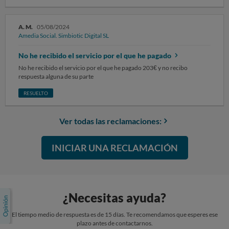
las 4.000 horas de visualización, lo que imposibilita cumplir los
requisitos de monetización. He contactado con la empresa en varias
ocasiones sin respuesta útil, solo mensajes automatizados. Solicito el
A. M.
05/08/2024
reembolso parcial o total proporcional al servicio no ejecutado, y en
Amedia Social. Simbiotic Digital SL
caso de negativa, que se considere esta situación como posible práctica
engañosa, ya que el producto aún se anuncia públicamente aunque no
No he recibido el servicio por el que he pagado
están cumpliendo lo prometido.
No he recibido el servicio por el que he pagado 203€ y no recibo
respuesta alguna de su parte
RESUELTO
Ver todas las reclamaciones:
INICIAR UNA RECLAMACIÓN
¿Necesitas ayuda?
El tiempo medio de respuesta es de 15 días. Te recomendamos que esperes ese
plazo antes de contactarnos.