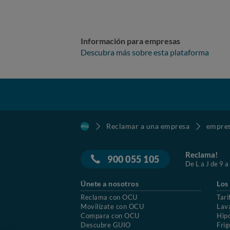
Información para empresas
Descubra más sobre esta plataforma
Reclamar a una empresa
empre
Reclama!
900 055 105
De L a J de 9 a
Únete a nosotros
Los
Reclama con OCU
Tari
Movilízate con OCU
Lav
Compara con OCU
Hip
Descubre GUIO
Frig