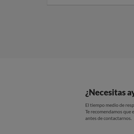
solicitand
nuevamente el ingr
de hoy no h
como estable
¿Necesitas a
El tiempo medio de resp
Te recomendamos que e
antes de contactarnos.