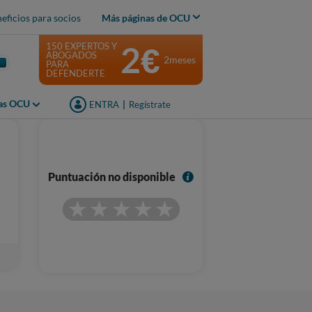
eficios para socios
Más páginas de OCU
2€
150 EXPERTOS Y
ABOGADOS
2meses
PARA
DEFENDERTE
jas OCU
ENTRA
|
Regístrate
I
Puntuación no disponible
n
f
o