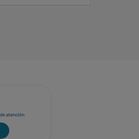
l que llevar el producto) y recibir
ariamente. Solicito, tal y
ticular,
 de atención
0