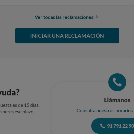
o la forma de devolver el producto (etiqueta de devolución y lugar e
eso del dinero del producto en mi cuenta. El producto fue recogido en fecha 28/11/2024 y a día
Ver todas las reclamaciones:
e recibido contestación alguna por su parte a pesar de haber enviado mail di
ce la ley, el importe de la suma adeudada que asciende a 69.95 euros. Sin otro par
atentamente. Alicia
INICIAR UNA RECLAMACIÓN
yuda?
Llámanos
uesta es de 15 días.
Consulta nuestros horarios
speres ese plazo
91 791 22 9