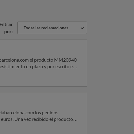
Filtrar
Todas las reclamaciones
por:
 devolución, ni donde llevarlo y a
plazo de 7 días. Solicito, tal
.
 producto,
4 de uno de los 2 productos, el pedido
os electrónicos diariamente