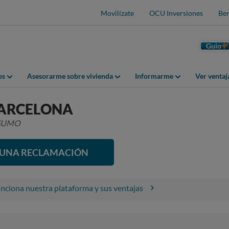
Movilízate
OCU Inversiones
Ben
Guio
os
Asesorarme sobre vivienda
Informarme
Ver venta
BARCELONA
NSUMO
R UNA RECLAMACIÓN
ciona nuestra plataforma y sus ventajas