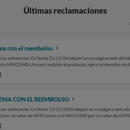
Últimas reclamaciones
ma con el reembolso
4 adquirí en su página web aliciabarcelona.com el producto MM20940
ducto, ejercí el derecho de desistimiento en plazo y por escrito en
cto MM21940 El producto fue recogido en fecha 27/11/2024 y a pesar de estar
oles diariamente desde esa fecha no me han facilitado ni etiqueta de
no he recibido el reembolso del dinero, habiendo transcurrido con exceso el 
ce la ley, el doble de la suma adeudada que asciende a 69,95€. Sin otro particular, atentamente
EMA CON EL REEMBOLSO
/2024 adquirí en su página web aliciabarcelona.com los pedidos
n valor de 49.95 euros y el MM21940 por un valor de 69.95 euros. Una vez recibido el
derecho de desistimiento en plazo y por escrito en fecha 29/11/202
or un valor de 69.95 euros. Desde entonces les he enviado corre