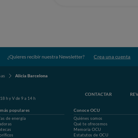
¿Quieres recibir nuestra Newsletter?
Crea una cuenta
sas
Alicia Barcelona
CONTACTAR
REV
 18 h y V de 9 a 14 h
 más populares
Conoce OCU
fas de energía
Quiénes somos
adoras
Qué te ofrecemos
otecas
Memoria OCU
oríficos
Estatutos de OCU