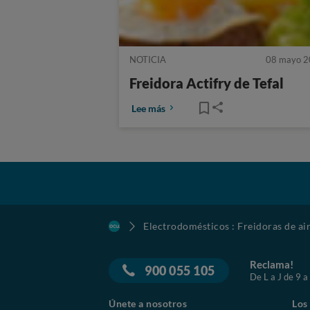
NOTICIA
08 mayo 
Freidora Actifry de Tefal
Lee más
Electrodomésticos : Freidoras de ai
Reclama!
900 055 105
De L a J de 9 a
Únete a nosotros
Los