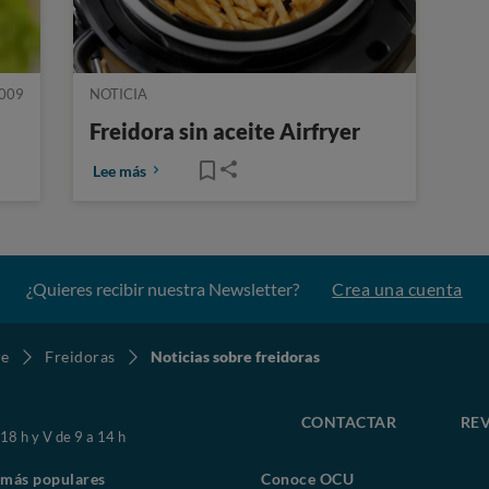
2009
NOTICIA
Freidora sin aceite Airfryer
Lee más
¿Quieres recibir nuestra Newsletter?
Crea una cuenta
re
Freidoras
Noticias sobre freidoras
CONTACTAR
REV
 18 h y V de 9 a 14 h
 más populares
Conoce OCU