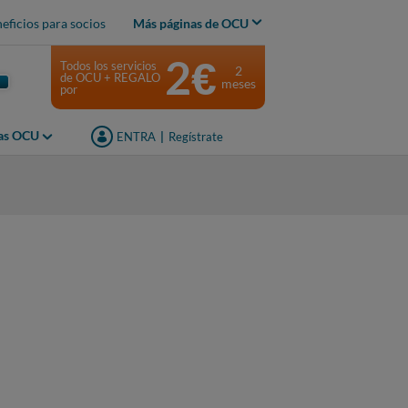
eficios para socios
Más páginas de OCU
2€
Todos los servicios
2
de OCU + REGALO
meses
por
jas OCU
ENTRA
|
Regístrate