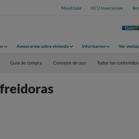
Movilízate
OCU Inversiones
Ben
Guio
os
Asesorarme sobre vivienda
Informarme
Ver venta
Guía de compra
Consejos de uso
Todos los contenidos
 freidoras