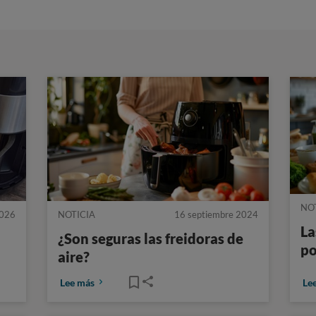
NO
2026
NOTICIA
16 septiembre 2024
La
¿Son seguras las freidoras de
po
aire?
Lee más
Le