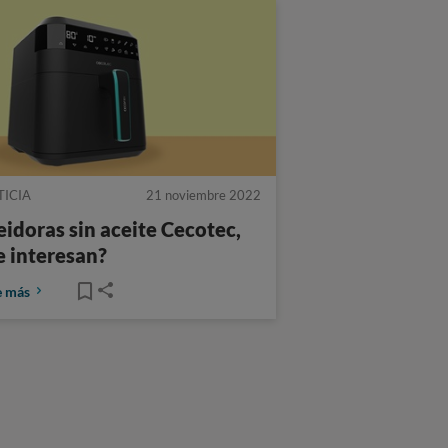
TICIA
21 noviembre 2022
eidoras sin aceite Cecotec,
e interesan?
e más