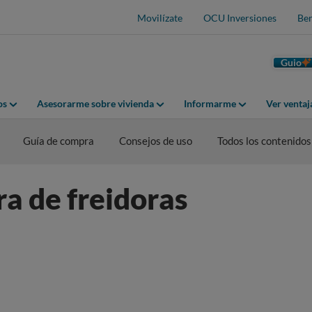
Movilízate
OCU Inversiones
Ben
Guio
os
Asesorarme sobre vivienda
Informarme
Ver venta
Guía de compra
Consejos de uso
Todos los contenidos
a de freidoras