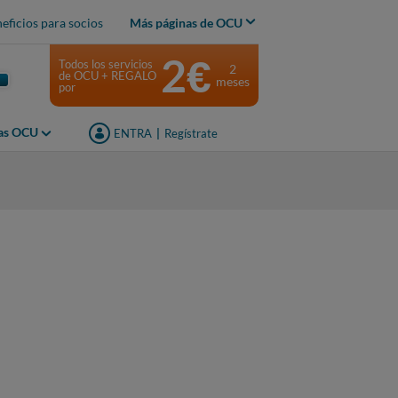
eficios para socios
Más páginas de OCU
2€
Todos los servicios
2
de OCU + REGALO
meses
por
jas OCU
ENTRA
|
Regístrate