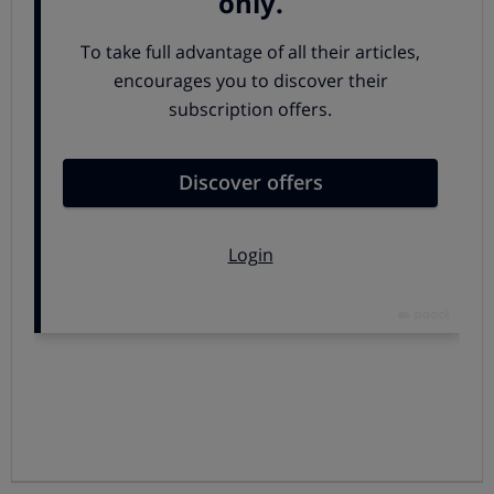
CON OCU CONTRA LOS ABUSOS EN LA FINANCIACIÓN EN
CONCESIONARIOS
Los mejores préstamos para
comprar un coche
Si financias con el banco, tener la nómina domiciliada u
otros productos contratados permitirá reducir el tipo de
interés, pero es necesario evaluar detenidamente si el
coste de los productos y servicios vinculados compensa
las posibles rebajas de tipos de interés.
Normalmente las entidades aplican condiciones más
favorables en créditos para la adquisición de coches o
para la reforma de la vivienda que para otras
finalidades.
Las mejores ofertas de préstamos para
coche en este momento son
:
Ibercaja préstamo coche Vamos