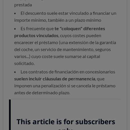
prestada
El descuento suele estar vinculado a financiar un
importe mínimo, también a un plazo mínimo
Es frecuente que
te "coloquen" diferentes
productos vinculados
, cuyos costes pueden
encarecer el préstamo (una extensión de la garantía
del coche, un servicio de mantenimiento, seguros
varios...) cuyo coste suele sumarse al capital
solicitado.
Los contratos de financiación en concesionarios
suelen incluir cláusulas de permanencia
, que
imponen una penalización si se cancela le préstamo
antes de determinado plazo.
Además, algunos contratos de financiación en
concesionarios
contienen cláusulas abusivas
, que en
OCU estamos combatiendo activamente.
Comprueba si
es tu caso y, si es así, reclama
: