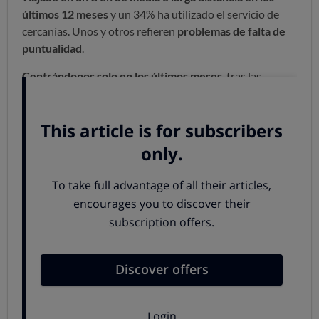
últimos 12 meses
y un 34% ha utilizado el servicio de
cercanías. Unos y otros refieren
problemas de falta de
puntualidad
.
Centrándonos solo en los últimos meses
, tras las
vacaciones de Navidad a abril, hemos podido comprobar
que muchos han sufrido retrasos:
El 63% de quienes viajaron en alta velocidad
(AVE) y larga distancia relata frecuentes problemas
de puntualidad
. Es más, en un 35% de los casos el
retraso a la llegada superó la media hora, y hay hasta
un 10% que han llegado a su destino con una demora
de más de 2 horas.
Más del 50% de los pasajeros de trenes
regionales y de media distancia
también advierten
frecuentes retrasos en los primeros meses de 2026.
En este caso el 21% señaló un retraso superior a
media hora.