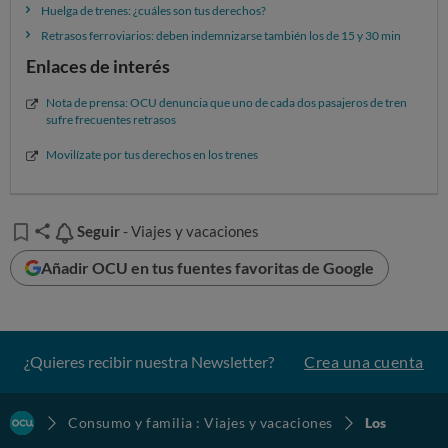
Huelga de trenes: ¿cuáles son tus derechos?
fundamental que haya más transparencia, mejor
Retrasos ferroviarios: deben indemnizarse también los de 15 y 30 min
información sobre los derechos y que se establezca un
Enlaces de interés
sistema de indemnizaciones homogéneo y
generalizado
, común a todas las compañías.
Nota de prensa: OCU denuncia que uno de cada dos pasajeros de tren
sufre frecuentes retrasos
¿Quieres saber a qué indemnización tienes
derecho?
Movilízate por tus derechos en los trenes
Únete a nuestra movilización y descubre en nuestra
calculadora qu´te deben dar y cómo puedes reclamarlo
Seguir
Seguir
- Viajes y vacaciones
EL TREN SE PUEDE RETRASAR, TUS DERECHOS NO
Añadir OCU en tus fuentes favoritas de Google
¿Quieres recibir nuestra Newsletter?
Crea una cuenta
Consumo y familia : Viajes y vacaciones
Los