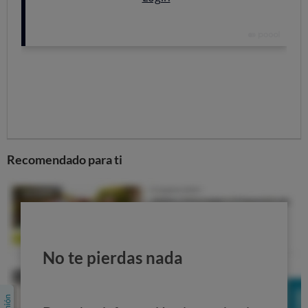
El 48% de los que viajaron en Cercanías, Rodalies y
trayectos corta distancia entre mediados de enero y
abril sufrieron frecuentemente la impuntualidad.
Recomendado para ti
Lo cierto es que
lo que antes era una circunstancia
excepcional, ha pasado a ser algo habitual
. De hecho, si
les preguntamos solo por su último viaje, el resultado es
desolador: el 63% de los viajeros de larga distancia y el
69% de los de media distancia no llegaron a tiempo a su
destino. Estos retrasos no solo causan problemas a los
No te pierdas nada
usuarios, sino que desincentivan el uso del tren, cuando
el transporte ferroviario es una alternativa sostenible a
otros medios de transporte y, como tal, debería cuidarse