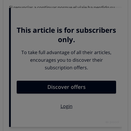
Si renuncias a continuar porque el viaje ha perdido su
razón de ser (por ejemplo, porque no estás a tiempo de
unirte a la reunión a la que ibas), deben reembolsarte el
precio del billete correspondiente a la parte de viaje no
efectuada, más lo correspondiente a la ya efectuada si
continuar ya no tiene sentido. Además, salvo que el
problema tuviera lugar en tu punto de partida, deben
proporcionarte un servicio de regreso lo antes posible.
Si decides continuar el viaje, pueden ocurrir dos cosas
:
que en los 100 minutos siguientes a la salida prevista te
hayan informado de las posibilidades que hay de llevarte
a tu destino, o que no lo hayan hecho, en cuyo caso
puedes tratar de organizarte tú para seguir adelante por
tren o autobús y
pedir después que te reembolsen los
costes “necesarios, adecuados y razonables” de tu
viaje alternativo.
Partiendo de un mínimo, puede haber ligeras