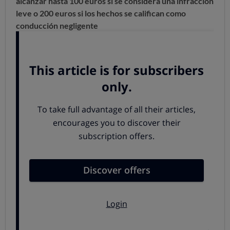
alcanzar hasta 100 euros si se considera una infracción
leve o 200 euros si los hechos se califican como
conducción negligente
2. Tirar objetos por la ventanilla
El Reglamento General de Circulación lo prohíbe, así
como depositar objetos en la vía que puedan entorpecer
la circulación, parada o estacionamiento de otros
vehículos. Si tiras por la ventanilla objetos que puedan
resultar peligrosos, como
colillas, te puede suponer la
retirada de 6 puntos y una sanción de 500 euros
porque
arrojar a la vía o en sus inmediaciones objetos
que puedan producir incendios o accidentes constituye
una infracción muy grave.
3. Sujetar el móvil con la mano
Aunque no estés llamando ni usándolo,
el simple hecho
de sujetarlo
con la mano supone
hasta 200 euros de
multa y 6 puntos de carnet
.