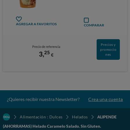
AGREGAR A FAVORITOS
COMPARAR
Precios y
Precio de referencia
promocio
25
3,
€
nes
¿Quieres recibir nuestra Newsletter?
Crea una cuenta
Alimentación : Dulces
Helados
ALIPENDE
(AHORRAMAS) Helado Caramelo Salado. Sin Gluten.