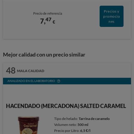
Precios y
Precio de referencia
promocio
47
7,
€
nes
Mejor calidad con un precio similar
48
MALA CALIDAD
ANALIZADO EN EL LABORATORIO
HACENDADO (MERCADONA) SALTED CARAMEL
Tipo de helado:
Tarrina de caramelo
Volumen neto:
500 ml
Precio por Litro:
6,5 €/l