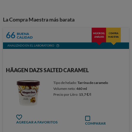
La Compra Maestra más barata
66
BUENA
MEJOR DEL
COMPRA
CALIDAD
ANÁLISIS
MAESTRA
ANALIZADO EN EL LABORATORIO
HÄAGEN DAZS SALTED CARAMEL
Tipo de helado:
Tarrina de caramelo
Volumen neto:
460 ml
Precio por Litro:
15,7 €/l
AGREGAR A FAVORITOS
COMPARAR