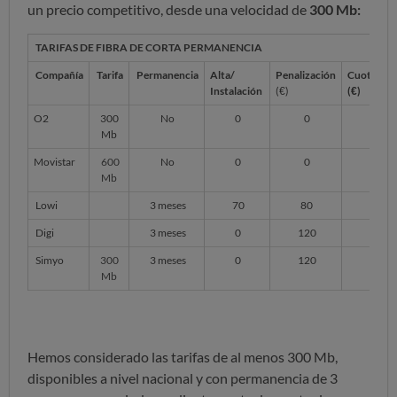
un precio competitivo, desde una velocidad de
300 Mb:
TARIFAS DE FIBRA DE CORTA PERMANENCIA
Compañía
Tarifa
Permanencia
Alta/
Penalización
Cuota men
Instalación
(€)
(€)
O2
300
No
0
0
27
Mb
Movistar
600
No
0
0
33,90
Mb
Lowi
3 meses
70
80
24,95
Digi
3 meses
0
120
25,00
Simyo
300
3 meses
0
120
25,99
Mb
Hemos considerado las tarifas de al menos 300 Mb,
disponibles a nivel nacional y con permanencia de 3