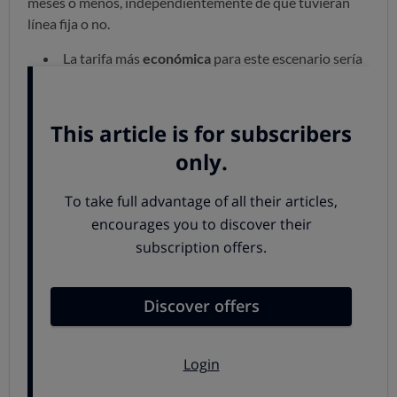
meses o menos, independientemente de que tuvieran
línea fija o no.
La tarifa más
económica
para este escenario sería
la
fibra de Digi
, con 300 Mb de velocidad y por un
precio de 25 euros al mes. Eso sí, cuenta con 3 meses
de permanencia que, en caso de incumplimiento
llevan a pagar una penalización de hasta 120 euros
(que se reducirá proporcionalmente al tiempo de
permanencia incumplido).
Simyo y Lowi
ofrecen también tarifas económicas,
pero con gastos de alta o instalación esta última, y
además de
permanencia de 3 meses.
Si no quieres permanencias, O2
es tú mejor
opción. Por 27 euros puedes disfutar de fibra 300 Mb.
Otra opción es
Movistar
, pero el precio más bajo
arranca en 33,9 euros mensuales, eso sí, con fibra de
600 Mb.