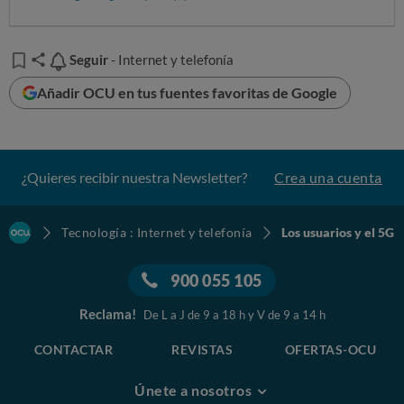
Solo un 5% dice que probablemente sí estuviera
dispuesto a pagarlo (o incluso que lo haría
dedidamente).
Seguir
Seguir
- Internet y telefonía
Añadir OCU en tus fuentes favoritas de Google
Probablemente la falta de conocimiento del tema, el no
poder percibir las ventajas y no saber dónde está o no
disponible esta nueva tecnología también determinen
esta opinión.
¿Quieres recibir nuestra Newsletter?
Crea una cuenta
Tecnología : Internet y telefonía
Los usuarios y el 5G
900 055 105
Reclama!
De L a J de 9 a 18 h y V de 9 a 14 h
CONTACTAR
REVISTAS
OFERTAS-OCU
Únete a nosotros