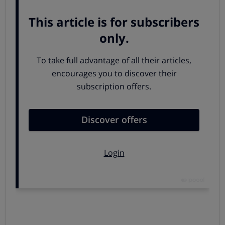
más caros y con muchas otras prestaciones: los iPhone
12, los últimos Samsung Galaxy... aunque poco a poco
también empiezan a hacerse un hueco en el mercado
otros modelos de smartphone 5G
más asequibles y con
buenos resultados.
Valora lo que te ofrecen y a qué
precio
:
LOS MEJORES MÓVILES CON TECNOLOGÍA 5G
¿Qué opinan los usuarios sobre la
llegada del 5G a su vida?
En una
reciente encuesta
, preguntamos a una muestra
representativa de los usuarios españoles varias
cuestiones sobre el 5G: si pensaban si la implantación de
las redes 5G será útil en su vida diaria (personal, familiar,
profesional), y si estaban dispuestos a hacer gastos
adicionales en su equipamiento de dispositivos y sus
tarifas para disfrutar de esta nueva tecnología.