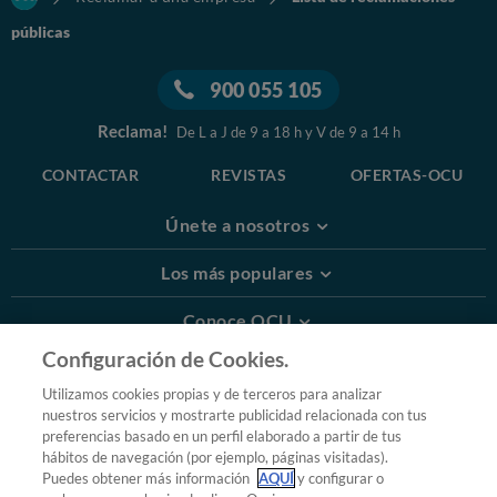
públicas
900 055 105
Reclama!
De L a J de 9 a 18 h y V de 9 a 14 h
CONTACTAR
REVISTAS
OFERTAS-OCU
Únete a nosotros
Los más populares
Conoce OCU
Configuración de Cookies.
Más Información
Utilizamos cookies propias y de terceros para analizar
nuestros servicios y mostrarte publicidad relacionada con tus
© 2026 OCU
preferencias basado en un perfil elaborado a partir de tus
Condiciones generales de contratación de OCU
hábitos de navegación (por ejemplo, páginas visitadas).
Política de privacidad
Puedes obtener más información
AQUÍ
y configurar o