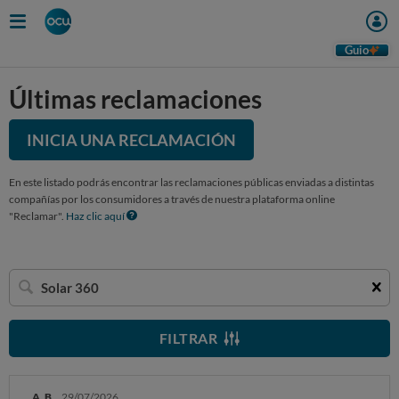
Guio
Últimas reclamaciones
INICIA UNA RECLAMACIÓN
En este listado podrás encontrar las reclamaciones públicas enviadas a distintas
compañías por los consumidores a través de nuestra plataforma online
"Reclamar".
Haz clic aquí
Buscar
una
empresa
FILTRAR
A. B.
29/07/2026