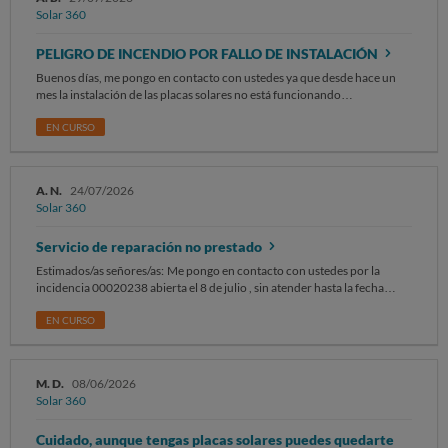
Solar 360
PELIGRO DE INCENDIO POR FALLO DE INSTALACIÓN
Buenos días, me pongo en contacto con ustedes ya que desde hace un
mes la instalación de las placas solares no está funcionando
correctamente. El cuadro de diferenciales está llegando a temperaturas
de casi 63ºC (adjunto imagen), lo que hace que salten los diferenciales y
EN CURSO
suponga un posible peligro de incendio por las altas temperaturas
registradas. Además, a causa de ello, no se puede hacer uso del servicio
de las placas solares. Solicito urgentemente la visita de un técnico para
A. N.
24/07/2026
revisar la instalación y solucionar el problema. Muchas gracias, quedo a
Solar 360
la espera de vuestra respuesta. Un saludo Arantxa
Servicio de reparación no prestado
Estimados/as señores/as: Me pongo en contacto con ustedes por la
incidencia 00020238 abierta el 8 de julio , sin atender hasta la fecha
SOLICITO resolución tras reclamar en tres ocasiones sin éxito.
EN CURSO
M. D.
08/06/2026
Solar 360
Cuidado, aunque tengas placas solares puedes quedarte