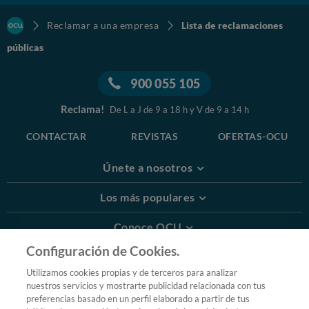
Reclamar a una empresa
Lista de reclamaciones
públicas
900 055 105
Reclama!
De L a J de 9 a 18 h y V de 9 a 14 h
CONTACTAR
REVISTAS
OFERTAS-OCU
Únete a nosotros
Los más populares
Conoce OCU
Configuración de Cookies.
Más Información
Utilizamos cookies propias y de terceros para analizar
nuestros servicios y mostrarte publicidad relacionada con tus
© 2026 OCU
preferencias basado en un perfil elaborado a partir de tus
Condiciones generales de contratación de OCU