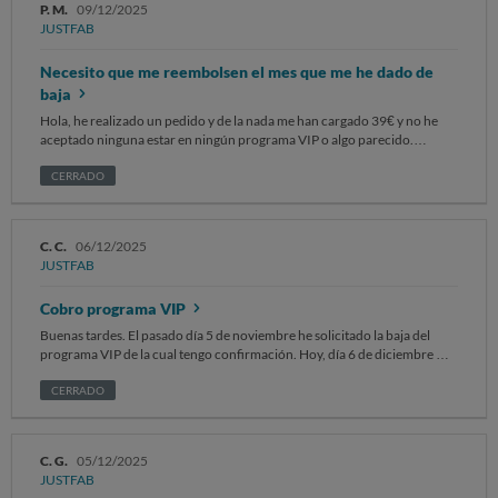
P. M.
09/12/2025
JUSTFAB
Necesito que me reembolsen el mes que me he dado de
baja
Hola, he realizado un pedido y de la nada me han cargado 39€ y no he
aceptado ninguna estar en ningún programa VIP o algo parecido.
Necesito que me contacten gracias
CERRADO
C. C.
06/12/2025
JUSTFAB
Cobro programa VIP
Buenas tardes. El pasado día 5 de noviembre he solicitado la baja del
programa VIP de la cual tengo confirmación. Hoy, día 6 de diciembre me
han cobrado los 39.95 € del programa nuevamente. Solicito una
devolución del importe a la mayor brevedad posible.
CERRADO
C. G.
05/12/2025
JUSTFAB