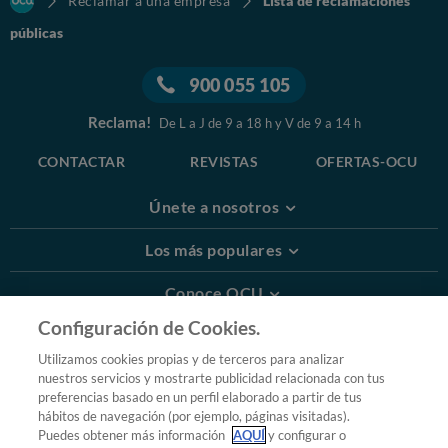
Reclamar a una empresa
Lista de reclamaciones
públicas
900 055 105
Reclama!
De L a J de 9 a 18 h y V de 9 a 14 h
CONTACTAR
REVISTAS
OFERTAS-OCU
Únete a nosotros
Los más populares
Conoce OCU
Configuración de Cookies.
Más Información
Utilizamos cookies propias y de terceros para analizar
nuestros servicios y mostrarte publicidad relacionada con tus
© 2026 OCU
preferencias basado en un perfil elaborado a partir de tus
Condiciones generales de contratación de OCU
hábitos de navegación (por ejemplo, páginas visitadas).
Política de privacidad
Puedes obtener más información
AQUÍ
y configurar o