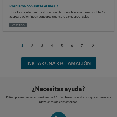
Porblema con saltar el mes
Hola, Estoy intentando saltar el mes de diciembre y no me es posible. No
aceptaré bajo ningún concepto que me lo carguen. Gracias
CERRADO
1
2
3
4
5
6
7
INICIAR UNA RECLAMACIÓN
¿Necesitas ayuda?
El tiempo medio de respuesta es de 15 días. Te recomendamos que esperes ese
plazo antes de contactarnos.