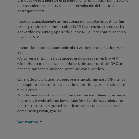
El motivo de este mensaje es presentar una reclamación por un cobro
que considero indebido y solicitar la devolución del importe
correspondiente.
Hace aproximadamente un mes compré unas botas en JustFab. Sin
embargo, este mes se me ha cobrado 39 € automáticamente y se ha
convertido en puntos, a pesar de que yo NO quiero continuar como
miembro VIP.
Intenté darme de baja como miembro VIP desde la aplicación, y aun
así:
• Al volver a entrar me sigue apareciendo que soy miembro VIP.
• Se me ha cobrado nuevamente la tarifa de suscripción de 39 € sin
haber autorizado ni deseado continuar con el servicio.
Quiero dejar claro que no deseo seguir siendo miembro VIP y tengo
una captura de hace un mes cuando eme di de baja y que este cobro
fue un error.
A parte me esta costando muchísimo reclamar mi dinero y no me deja
iniciar una devolución, no hay un sitio fácil donde respondan si ha
ocurrido un error. Según mi experiencia mi recomendación es no
comprar en justfab, gracias
Ver menos