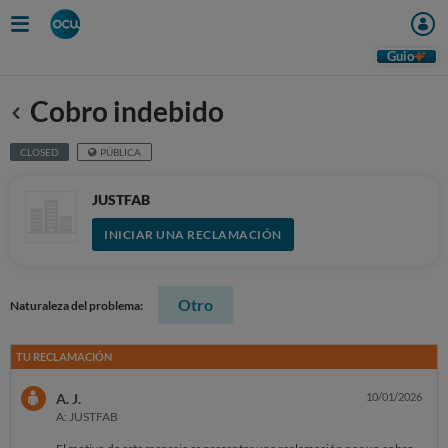
Guio
Cobro indebido
Anterior
CLOSED
PÚBLICA
JUSTFAB
INICIAR UNA RECLAMACIÓN
Otro
Naturaleza del problema:
TU RECLAMACIÓN
A. J.
10/01/2026
A: JUSTFAB