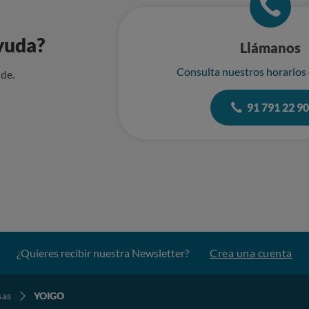
yuda?
Llámanos
Consulta nuestros horarios
de.
91 791 22 9
¿Quieres recibir nuestra Newsletter?
Crea una cuenta
sas
YOIGO