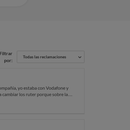
Filtrar
Todas las reclamaciones
por:
compañía, yo estaba con Vodafone y
 cambiar los ruter porque sobre la
añías y sobre la marcha me di de baja
lidad de los móviles, sobre la marcha
tienen porqué cobrar nada por estar