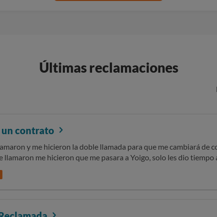
Últimas reclamaciones
 un contrato
lamaron y me hicieron la doble llamada para que me cambiará de 
llamaron me hicieron que me pasara a Yoigo, solo les dio tiempo a
 llamo Vodafone y me explico lo que estaban haciendo otras comp
ara quedarme en Vodafone. No les dio tiempo ni de hacer la potabi
aja y ayer me llega una carta que tengo que pagar 214 euros y no 
 plazo para darme de baja del contrato un saludo
Reclamada