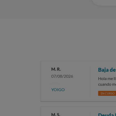
M. R.
Baja de
07/08/2026
Hola me l
cuando me 
YOIGO
marcha me
EN CURSO
en Yoigo p
me di de b
dentro de
M. S.
Deuda 