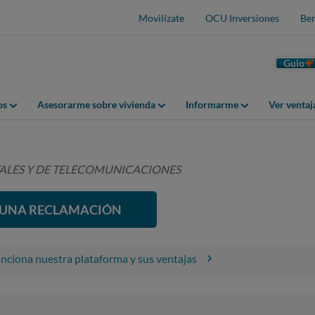
Movilízate
OCU Inversiones
Ben
Guio
os
Asesorarme sobre vivienda
Informarme
Ver venta
TALES Y DE TELECOMUNICACIONES
R UNA RECLAMACIÓN
ciona nuestra plataforma y sus ventajas