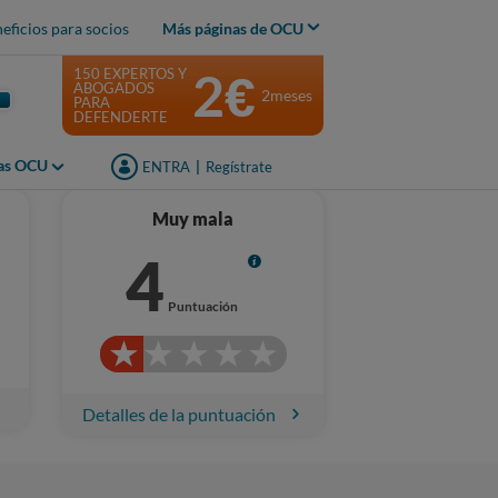
eficios para socios
Más páginas de OCU
2€
150 EXPERTOS Y
ABOGADOS
2meses
PARA
DEFENDERTE
jas OCU
ENTRA
|
Regístrate
Muy mala
4
Info
Puntuación
Detalles de la puntuación