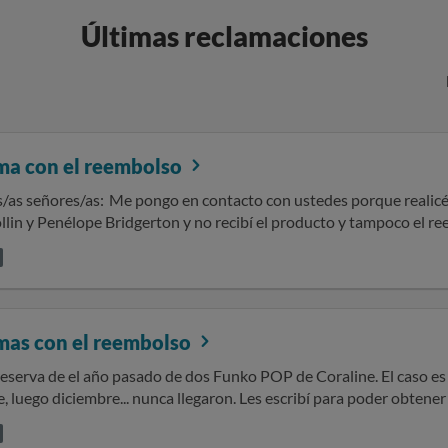
Últimas reclamaciones
ma con el reembolso
cto con ustedes porque realicé el pago para la reserva de los Funko
lin y Penélope Bridgerton y no recibí el producto y tampoco el re
a casi seis meses. Sin otro particular,
 de un tercero, como puede ser
ellidos, DNI, número de teléfono, dirección postal, cuenta y tarj
mas con el reembolso
eserva de el año pasado de dos Funko POP de Coraline. El caso es 
e... nunca llegaron. Les escribí para poder obtener un reembolso que prometian hacer si
s tu pedido, o reserva en este caso. No me han contestado en nin
 la reclamacion de lo que me costaros estos Funko POP. No se nada