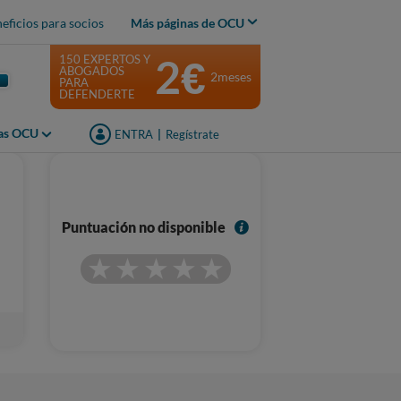
eficios para socios
Más páginas de OCU
2€
150 EXPERTOS Y
ABOGADOS
2meses
PARA
DEFENDERTE
jas OCU
ENTRA
|
Regístrate
I
Puntuación no disponible
n
f
o