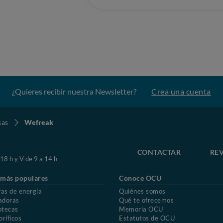
¿Quieres recibir nuestra Newsletter?
Crea una cuenta
sas
Wefreak
CONTACTAR
REV
 18 h y V de 9 a 14 h
 más populares
Conoce OCU
fas de energía
Quiénes somos
adoras
Qué te ofrecemos
otecas
Memoria OCU
oríficos
Estatutos de OCU