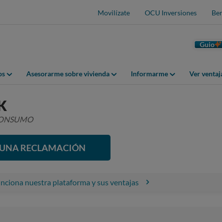
Movilízate
OCU Inversiones
Ben
Guio
os
Asesorarme sobre vivienda
Informarme
Ver venta
K
 CONSUMO
R UNA RECLAMACIÓN
ciona nuestra plataforma y sus ventajas