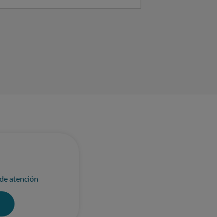
r...
 de atención
0