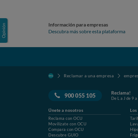
Información para empresas
Descubra más sobre esta plataforma
Reclamar a una empresa
empre
Reclama!
900 055 105
De L a J de 9 a
Únete a nosotros
Los
Reclama con OCU
Tari
Movilízate con OCU
Lav
Compara con OCU
Hip
Descubre GUIO
Frig