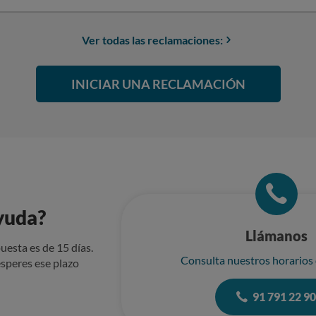
he perdido caso 80 euros que, parece ser, no me quieren reembolsa
Ver todas las reclamaciones:
INICIAR UNA RECLAMACIÓN
yuda?
Llámanos
uesta es de 15 días.
Consulta nuestros horarios
speres ese plazo
91 791 22 9