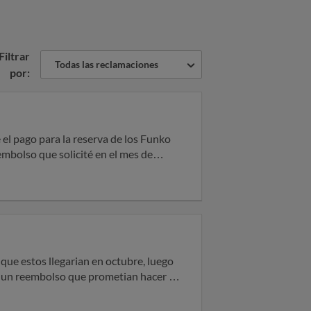
Filtrar
Todas las reclamaciones
por:
embolso que solicité en el mes de
eta bancaria, email…
que estos llegarian en octubre, luego
guno de los correos que proporcionan
 del pedido, no responden, no llega el