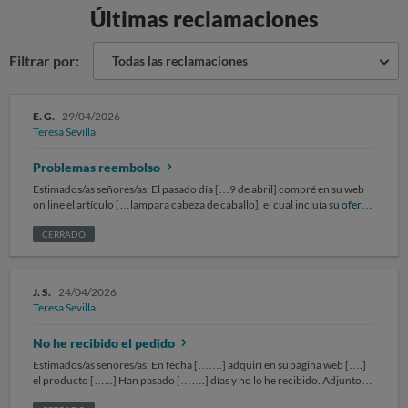
Últimas reclamaciones
Filtrar por:
Todas las reclamaciones
E. G.
29/04/2026
Teresa Sevilla
Problemas reembolso
Estimados/as señores/as: El pasado día […9 de abril] compré en su web
on line el artículo […lampara cabeza de caballo], el cual incluía su
oferta
promocional [descripción de la oferta]. Me pongo en contacto con
ustedes porque el artículo recibido no se corresponde con el pedido
CERRADO
realizado Adjunto copia del pago, copia del artículo ofertado. SOLICITO,
el cumplimiento del artículo ofertado y pagado Sin otro particular,
quedo a la espera de sus noticias, atentamente.
J. S.
24/04/2026
Teresa Sevilla
No he recibido el pedido
Estimados/as señores/as: En fecha […….] adquirí en su página web [….]
el producto […...] Han pasado […….] días y no lo he recibido. Adjunto
los siguientes documentos: [enumerar documentación que se aporta: