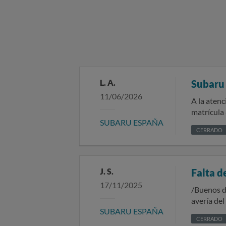
L. A.
Subar
11/06/2026
A la atención de Subaru Yo, Leila Abderraman
matrícula 8640 MMM, el
SUBARU ESPAÑA
reiterada 
CERRADO
funcionamiento y
ha sido ll
también en
averías co
J. S.
Falta d
solución defini
17/11/2025
que actual
/Buenos dí
Málaga par
avería de
SUBARU ESPAÑA
fue despla
hasta en 3 ocas
CERRADO
garantía. 
mismo día 