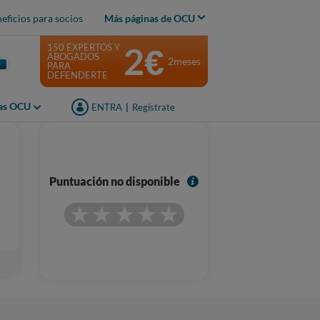
eficios para socios
Más páginas de OCU
2€
150 EXPERTOS Y
ABOGADOS
2meses
PARA
DEFENDERTE
jas OCU
ENTRA
|
Regístrate
I
Puntuación no disponible
n
f
o