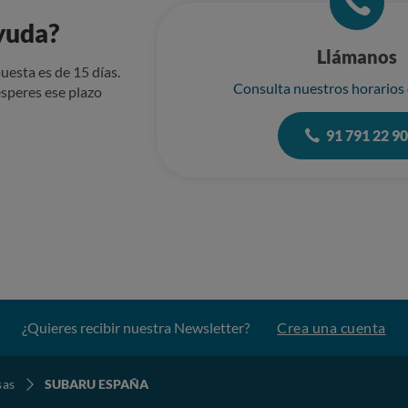
yuda?
Llámanos
uesta es de 15 días.
Consulta nuestros horarios
speres ese plazo
91 791 22 9
¿Quieres recibir nuestra Newsletter?
Crea una cuenta
sas
SUBARU ESPAÑA