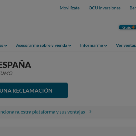
Movilízate
OCU Inversiones
Ben
Guio
os
Asesorarme sobre vivienda
Informarme
Ver venta
ESPAÑA
NSUMO
R UNA RECLAMACIÓN
ciona nuestra plataforma y sus ventajas