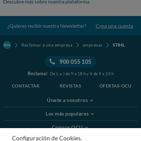
Descubre más sobre nuestra plataforma
¿Quieres recibir nuestra Newsletter?
Crea una cuenta
Reclamar a una empresa
empresas
STIHL
900 055 105
Reclama!
De L a J de 9 a 18 h y V de 9 a 14 h
CONTACTAR
REVISTAS
OFERTAS-OCU
Únete a nosotros
Los más populares
Conoce OCU
Configuración de Cookies.
Más Información