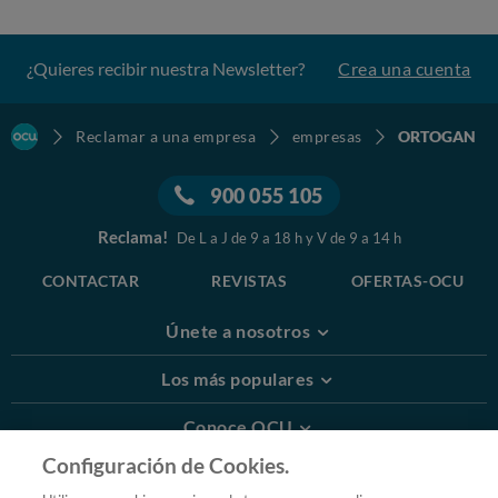
¿Quieres recibir nuestra Newsletter?
Crea una cuenta
Reclamar a una empresa
empresas
ORTOGAN
900 055 105
Reclama!
De L a J de 9 a 18 h y V de 9 a 14 h
CONTACTAR
REVISTAS
OFERTAS-OCU
Únete a nosotros
Los más populares
Conoce OCU
Configuración de Cookies.
Más Información