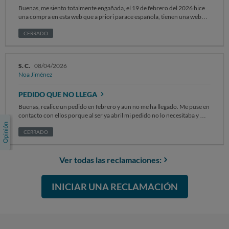
Buenas, me siento totalmente engañada, el 19 de febrero del 2026 hice
una compra en esta web que a priori parace española, tienen una web
preciosa, compré 3 prendas que me costaron 143,03€ y a día de hoy 15
de abril del 2026 no me ha llegado ninguna de las 3 prendas, les mando
CERRADO
correos y si me contestan a veces dando largas, no creo que me vaya a
llegar ya, he puesto también la reclamación en mi banco, pido por favor
que se me devuelva el dinero. Gracias Un saludo
S. C.
08/04/2026
Noa Jiménez
PEDIDO QUE NO LLEGA
Buenas, realice un pedido en febrero y aun no me ha llegado. Me puse en
contacto con ellos porque al ser ya abril mi pedido no lo necesitaba y me
contestaron pidiéndome el numero de pedido., después de esto le he
mandado muchos mail y no hacen caso. No tengo ni el pedido ni el
CERRADO
dinero
Ver todas las reclamaciones:
INICIAR UNA RECLAMACIÓN