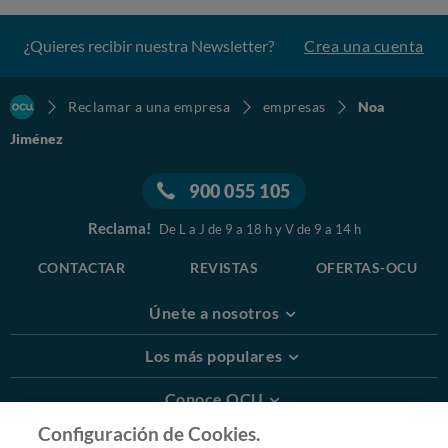
¿Quieres recibir nuestra Newsletter?
Crea una cuenta
Reclamar a una empresa
empresas
Noa
Jiménez
900 055 105
Reclama!
De L a J de 9 a 18 h y V de 9 a 14 h
CONTACTAR
REVISTAS
OFERTAS-OCU
Únete a nosotros
Los más populares
Conoce OCU
Configuración de Cookies.
Más Información