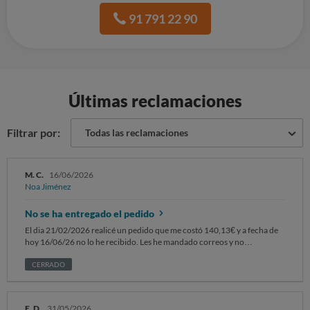
91 791 22 90
Últimas reclamaciones
Filtrar por:
Todas las reclamaciones
M. C.
16/06/2026
Noa Jiménez
No se ha entregado el pedido
El dia 21/02/2026 realicé un pedido que me costó 140,13€ y a fecha de
hoy 16/06/26 no lo he recibido. Les he mandado correos y no
responden. Quiero que me devuelvan el dinero
CERRADO
E. D.
31/05/2026