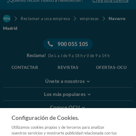
Reclamar a una empresa
empresas
Navarro
Madrid
900 055 105
Reclama!
De L a J de 9 a 18 h y V de 9 a 14 h
CONTACTAR
REVISTAS
OFERTAS-OCU
Únete a nosotros
Los más populares
Conoce OCU
Configuración de Cookies.
Más Información
Utilizamos cookies propias y de terceros para analizar
nuestros servicios y mostrarte publicidad relacionada con tus
© 2026 OCU