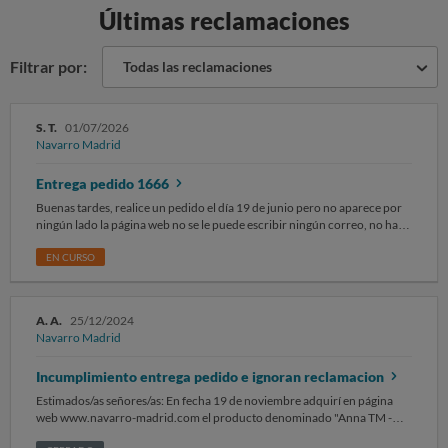
Últimas reclamaciones
Filtrar por:
Todas las reclamaciones
S. T.
01/07/2026
Navarro Madrid
Entrega pedido 1666
Buenas tardes, realice un pedido el día 19 de junio pero no aparece por
ningún lado la página web no se le puede escribir ningún correo, no hay
seguimiento ni nada por el estilo, solicito se me comunique al correo aquí
estipulado o una devolución total del importe abonado
EN CURSO
A. A.
25/12/2024
Navarro Madrid
Incumplimiento entrega pedido e ignoran reclamacion
Estimados/as señores/as: En fecha 19 de noviembre adquirí en página
web www.navarro-madrid.com el producto denominado "Anna TM -
vestido largo para mujer" con un precio de 39,99 euros. Adicionalmente