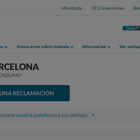
Movilízate
OCU Inversiones
Ben
Guio
os
Asesorarme sobre vivienda
Informarme
Ver venta
ARCELONA
 CONSUMO
R UNA RECLAMACIÓN
ciona nuestra plataforma y sus ventajas