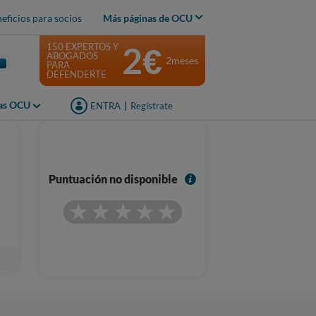
eficios para socios
Más páginas de OCU
2€
150 EXPERTOS Y
ABOGADOS
2meses
PARA
DEFENDERTE
jas OCU
ENTRA
|
Regístrate
I
Puntuación no disponible
n
f
o