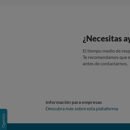
para repar
transferen
lo que imp
documentac
un incump
¿Necesitas a
exigir la devoluc
solución: Si
legales p
El tiempo medio de resp
Catalana del Consumo. Elevar una queja al Min
Te recomendamos que e
arrendamientos. Adjuntamos a esta reclamación copia del contrato
antes de contactarnos.
justificante de tr
orientación y gest
Matthieu 
Información para empresas
Descubra más sobre esta plataforma