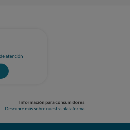
rcial de la fianza: Hemos recibido una
e original de la fianza era de 3.190€,
recibido ninguna prueba ni
ón: Dado que esta situación constituye
rvención de la OCU como mediador para
 Emprender acciones
na denuncia formal ante la Agencia
 de atención
0
Información para consumidores
Descubre más sobre nuestra plataforma