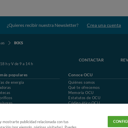
¿Quieres recibir nuestra Newsletter?
Crea una cuenta
sas
IKKS
CONTACTAR
REV
 18 h y V de 9 a 14 h
 más populares
Conoce OCU
fas de energía
Quiénes somos
adoras
Qué te ofrecemos
otecas
Memoria OCU
oríficos
Estatutos de OCU
visores
Código ético OCU
chones
Preguntas frecuentes
ión de OCU
Política de privacidad
Uso del nombre y de los signos de OCU
CONFIG
 y mostrarte publicidad relacionada con tus
egación (por ejemplo, páginas visitadas). Puedes