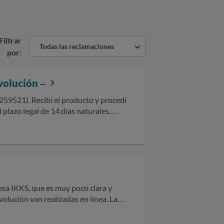
Filtrar
Todas las reclamaciones
por:
volución –
7259521). Recibí el producto y procedí
plazo legal de 14 días naturales.
sobre derechos del consumidor. Sin
n responsabilidad del cliente, sin
 formulario de devolución, donde en
res y en el Real Decreto Legislativo
ncia. La normativa establece que, si el
 cargo del consumidor, debe asumirlos
volución van realizadas en línea. La
de devolución y cumpla con la
se puede devolver en tienda, lo que no
y que los gastos de retorno del