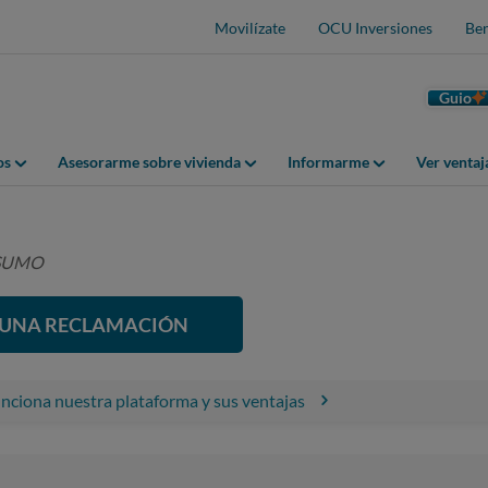
Movilízate
OCU Inversiones
Ben
Guio
os
Asesorarme sobre vivienda
Informarme
Ver venta
NSUMO
R UNA RECLAMACIÓN
ciona nuestra plataforma y sus ventajas