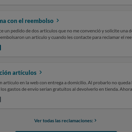
n a cargo del cliente. A más, dicha devolución se tiene que realizar 
la 21 euros. Vamos, un abuso. Por suerte fui a la tienda dentro de l
 del precio de las prendas se debería realizar. Mi reclamación, por
ma con el reembolso
n el detalle de la información, a lo que se refiere a devoluciones.
ce un pedido de dos articulos que no me convenció y solicite una 
eembolsaron un articulo y cuando les contacte para reclamar el r
n recibido una prenda. El paquete que deposite en la oficina de Co
an que llegar juntas. En Correos me pidieron detalles del paquete,
on y me estan dando largas desde IKKS Shop.No se si el problema e
 el paquete o es un error en la recepción de la devolucion desde 
ión artículos
artículo en la web con entrega a domicilio. Al probarlo no queda 
los gastos de envío serían gratuitos al devolverlo en tienda. Aho
ue he de hacerlo por correos con un coste aproximado de 40€ (seg
Ver todas las reclamaciones: