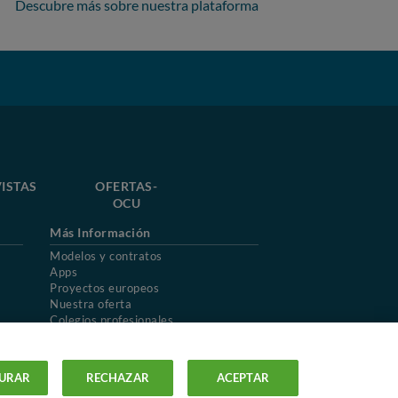
Descubre más sobre nuestra plataforma
ISTAS
OFERTAS-
OCU
Más Información
Modelos y contratos
Apps
Proyectos europeos
Nuestra oferta
Colegios profesionales
Mapa del sitio
URAR
RECHAZAR
ACEPTAR