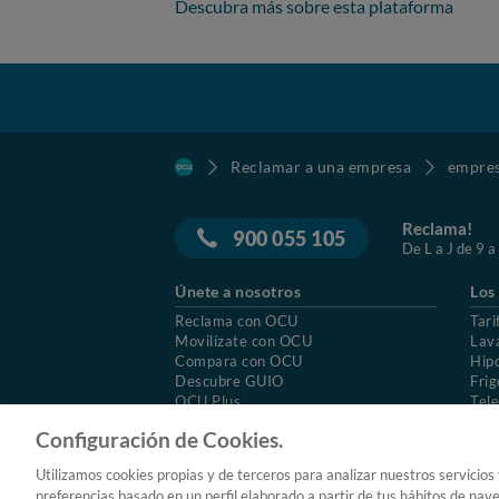
Descubra más sobre esta plataforma
Reclamar a una empresa
empre
Reclama!
900 055 105
De L a J de 9 a
Únete a nosotros
Los
Reclama con OCU
Tari
Movilízate con OCU
Lav
Compara con OCU
Hip
Descubre GUIO
Frig
OCU Plus
Tele
Trabajar en OCU
Col
Configuración de Cookies.
© 2026 OCU
Condiciones generales de contratac
Utilizamos cookies propias y de terceros para analizar nuestros servicios
Aviso Legal
Política de cookies
preferencias basado en un perfil elaborado a partir de tus hábitos de nav