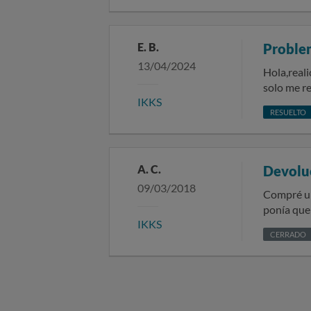
paquete va
envío osci
devolución
E. B.
Proble
claredad e
13/04/2024
Hola,reali
solo me r
IKKS
solo habia
RESUELTO
tanto teni
una soluci
manipulado
A. C.
Devoluc
09/03/2018
Compré un 
ponía que 
IKKS
tienda, q
CERRADO