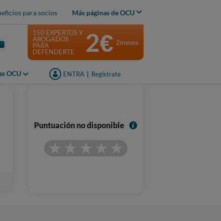
eficios para socios
Más páginas de OCU
2€
150 EXPERTOS Y
ABOGADOS
2meses
PARA
DEFENDERTE
jas OCU
ENTRA
|
Regístrate
I
Puntuación no disponible
n
f
o