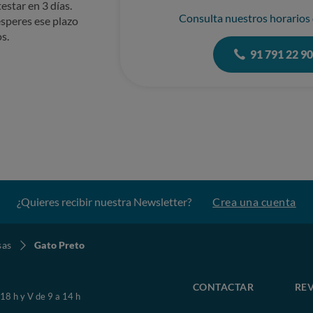
estar en 3 días.
Consulta nuestros horarios
speres ese plazo
s.
91 791 22 9
¿Quieres recibir nuestra Newsletter?
Crea una cuenta
sas
Gato Preto
CONTACTAR
REV
 18 h y V de 9 a 14 h