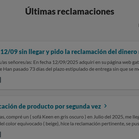
Últimas reclamaciones
12/09 sin llegar y pido la reclamación del dinero
25 adquirí en su página web gato preto el producto sofa Sandler mas
oducto ni dado
ción del retraso. Ya no estoy interesado en la compra de dicho producto. Adjunto foto
 documentos: correo confirmando la compra, correos, comprobante de la c
resolución del c
cación de producto por segunda vez
s, compré un ( sofá Keen en gris oscuro ) en Julio del 2025, me ll
el color equivocado ( beige), hice la reclamación pertinente, se p
 el 20% del valor del sofá y darme otra fecha aproximada para entr
on la sorpresa de que ayer 22 de Enero del 2026 me vuelven a traer 