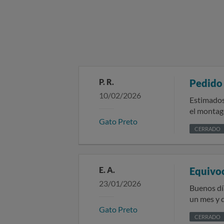
P. R.
Pedido 
10/02/2026
Estimados/as señores/as: En fecha 12/09/20
el montage Han pasado 73 días del plazo estipulado de entrega sin que se me haya entregado el pr
Gato Preto
una justifica
CERRADO
siguientes
E. A.
Equivo
23/01/2026
Buenos día
un mes y d
Gato Preto
devolverme
CERRADO
oscuro), c