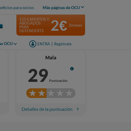
eficios para socios
Más páginas de OCU
2€
150 EXPERTOS Y
ABOGADOS
2meses
PARA
DEFENDERTE
jas OCU
ENTRA
|
Regístrate
Mala
29
Info
Puntuación
Detalles de la puntuación