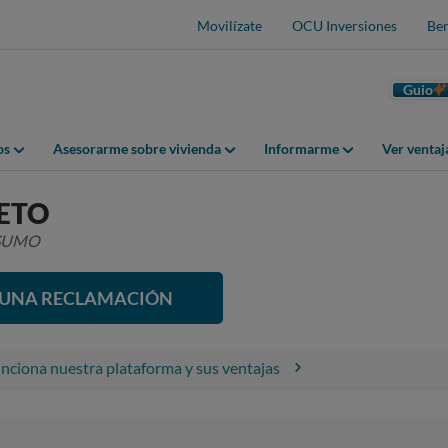
Movilízate
OCU Inversiones
Ben
Guio
os
Asesorarme sobre vivienda
Informarme
Ver venta
ETO
NSUMO
R UNA RECLAMACIÓN
ciona nuestra plataforma y sus ventajas