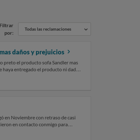
Filtrar
Todas las reclamaciones
por:
 mas daños y prejuicios
copia de los
ompra. SOLICITO la
ontrato y la devolución del doble del importe abonado. Sin otro particular, atentamente.
egó en Noviembre con retraso de casi
usieron en contacto conmigo para
egarme ahora si el sofá de color (gris
el sofá de color ( beige ) además de