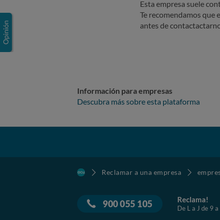
Esta empresa suele cont
Te recomendamos que e
antes de contactactarno
Información para empresas
Descubra más sobre esta plataforma
Reclamar a una empresa
empre
Reclama!
900 055 105
De L a J de 9 a