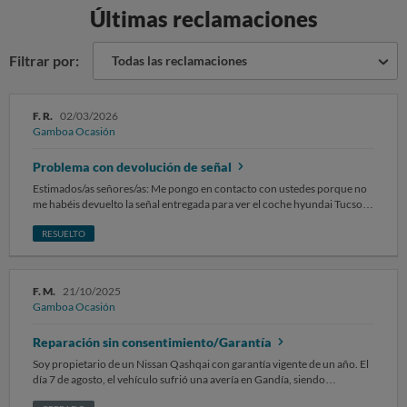
Últimas reclamaciones
Filtrar por:
Todas las reclamaciones
F. R.
02/03/2026
Gamboa Ocasión
Problema con devolución de señal
Estimados/as señores/as: Me pongo en contacto con ustedes porque no
me habéis devuelto la señal entregada para ver el coche hyundai Tucson
de 300€. Tal y como quedamos tras ver como el origen del coche no era
el que se me explicó (coche de gerencia, cuando según informe de la
RESUELTO
DGT el anterior dueño fue una empresa de alquiler) y el estado del motor
sucio no se correspondía con el poco kilometraje y uso. SOLICITO la
devolución de los 300€ de señal, tenéis toda la información para hacer la
F. M.
21/10/2025
devolución. Sin otro particular, atentamente.
Gamboa Ocasión
Reparación sin consentimiento/Garantía
Soy propietario de un Nissan Qashqai con garantía vigente de un año. El
día 7 de agosto, el vehículo sufrió una avería en Gandía, siendo
diagnosticado por un taller oficial Nissan. En dicho diagnóstico se indicó