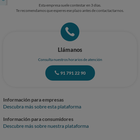
SITUACION. ESPERANDO SER ATENDIDO Y SOLUCIONADO EL
Esta empresa suele contestar en 3 días.
PROBLEMA A LA MAYOR BREVEDAD POSIBLE, LE AGRADEZCO DE
Te recomendamos que esperes ese plazo antes de contactactarnos.
ANTEMANO LA ANTENCION PRESTADA. JOSE VERA SANCHEZ.
Llámanos
Consulta nuestros horarios de atención
91 791 22 90
Información para empresas
Descubra más sobre esta plataforma
Información para consumidores
Descubre más sobre nuestra plataforma