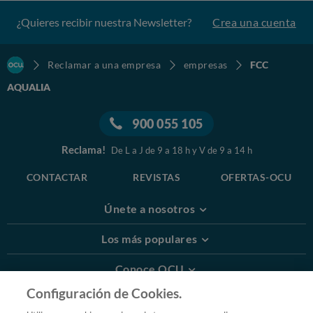
¿Quieres recibir nuestra Newsletter?
Crea una cuenta
Reclamar a una empresa
empresas
FCC
AQUALIA
900 055 105
Reclama!
De L a J de 9 a 18 h y V de 9 a 14 h
CONTACTAR
REVISTAS
OFERTAS-OCU
Únete a nosotros
Los más populares
Conoce OCU
Configuración de Cookies.
Más Información