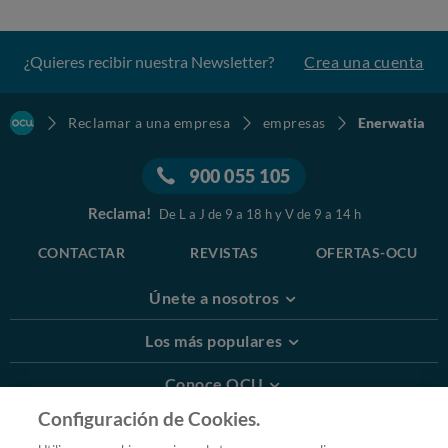
¿Quieres recibir nuestra Newsletter?
Crea una cuenta
Reclamar a una empresa
empresas
Enerwatia
900 055 105
Reclama!
De L a J de 9 a 18 h y V de 9 a 14 h
CONTACTAR
REVISTAS
OFERTAS-OCU
Únete a nosotros
Los más populares
Conoce OCU
Configuración de Cookies.
Más Información