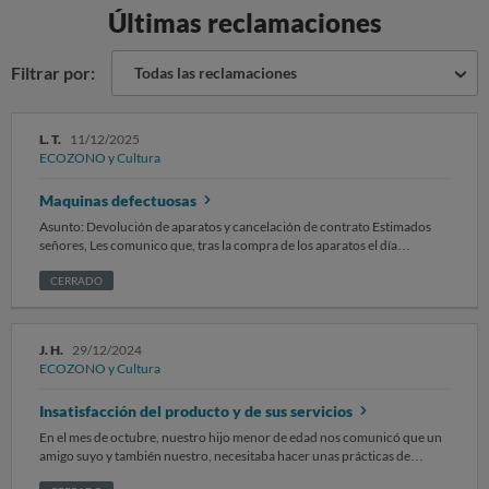
Últimas reclamaciones
Filtrar por:
Todas las reclamaciones
L. T.
11/12/2025
ECOZONO y Cultura
Maquinas defectuosas
Asunto: Devolución de aparatos y cancelación de contrato Estimados
señores, Les comunico que, tras la compra de los aparatos el día
30/07/2024, procedo a resolver el contrato de compraventa debido a
que: Los aparatos no corresponden con el valor económico por el que
CERRADO
fueron vendidos. No se realizó la reparación pendiente tras la primera
revisión. Ni después de la llamada que se hizo en su momento. En
consecuencia, solicito: 1. La recogida inmediata de los aparatos. 2. La
J. H.
29/12/2024
cancelación del contrato de compraventa. 3. La anulación del préstamo
ECOZONO y Cultura
vinculado y la devolución de las cantidades abonadas. Espero
confirmación por escrito en un plazo máximo de 14 días. Atentamente,
Insatisfacción del producto y de sus servicios
En el mes de octubre, nuestro hijo menor de edad nos comunicó que un
amigo suyo y también nuestro, necesitaba hacer unas prácticas de
empresa para sus estudios ya que está estudiando química. El caso es que