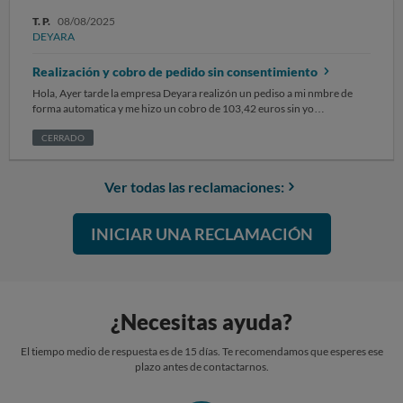
T. P.
08/08/2025
DEYARA
Realización y cobro de pedido sin consentimiento
Hola, Ayer tarde la empresa Deyara realizón un pediso a mi nmbre de
forma automatica y me hizo un cobro de 103,42 euros sin yo
autorizarlo. Automáticamente les hice un correo electònico para
concelar el pedido y no me han contestado. Esta mañana he recibido
CERRADO
otro correo electrònico de la empresa informando que el pedido está en
camino. Cómo es posible que realizen de forma automática y pedido y
Ver todas las reclamaciones:
me lo cobre si yo no lo he autorizado? Gracias de antemano.
INICIAR UNA RECLAMACIÓN
¿Necesitas ayuda?
El tiempo medio de respuesta es de 15 días. Te recomendamos que esperes ese
plazo antes de contactarnos.