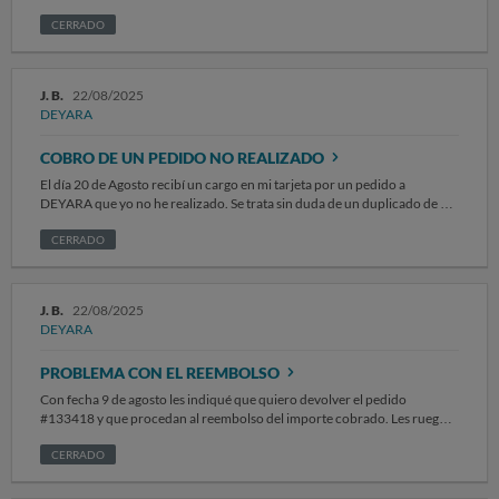
Tras realizar el pago comprobé que la información en caso de
devolución de su web es irregular, ya que no se facilita el formulario de
CERRADO
devolución, se indica que la compradora se hará cargo de todos los
gastos y no aparece la dirección de la empresa, sino que debe solicitarse
a ésta a través de correo electrónico. Inmediatamente envié un correo a
J. B.
22/08/2025
la empresa solicitando la cancelación del pedido antes de que fuese
DEYARA
enviado. Al día siguiente recibí un correo indicando que el producto
había sido enviado y la respuesta de la empresa comunicando lo mismo.
COBRO DE UN PEDIDO NO REALIZADO
A pesar de que supuestamente se había enviado al día siguiente de la
compra, el producto llegó el día 2 de septiembre, en un sobre, sin caja y
El día 20 de Agosto recibí un cargo en mi tarjeta por un pedido a
remitido por la empresa Cainiao, que es una subsidiaria del grupo
DEYARA que yo no he realizado. Se trata sin duda de un duplicado de un
Alibaba. Aunque el diseño es parecido, no tiene la calidad ni los
producto que ya suministraron y que ahora intento devolver sin éxito.
materiales que se indicaban en la descripción. El producto es de una
No quiero recibir el Pedido #133926. Y, en ningún caso, he autorizado a
CERRADO
pésima calidad. Desde su recepción, el martes 2 de septiembre, he
la plataforma de pago PAYPAL para que abonara su importe. Sin
enviado varios correos a la dirección de correo, en la que me comuniqué
embargo esa cantidad ya ha sido cargada en mi tarjeta de crédito. Exijo el
con la empresa inicialmente y ya no me responden, por lo que no
reembolso inmediato. Como quiera que esta duplicación no deseada de
dispongo ni del formulario de devolución ni de la dirección a la que debo
J. B.
22/08/2025
un pedido anterior tiene visos de irregularidad, presentaré la queja
enviar el producto, cuyos costes debe asumir la empresa, al tratarse de
DEYARA
también en la web de la Policía Nacional.
un producto distinto al que he comprado y que me ha remitido otra
empresa. Por todo esto, exijo que se me facilite la información necesaria
PROBLEMA CON EL REEMBOLSO
para la devolución del producto, se me devuelva el importe pagado, a
Con fecha 9 de agosto les indiqué que quiero devolver el pedido
través del mismo método de pago con el que realicé la compra y la
#133418 y que procedan al reembolso del importe cobrado. Les ruego
empresa asuma el coste del envío para la devolución, ya que ha enviado
procedan a informar sobre la dirección española de devolución y hacer
un producto que no se corresponde con el adquirido.
el reembolso correspondiente a la mayor brevedad posible.
CERRADO