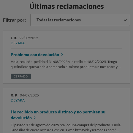
Últimas reclamaciones
Filtrar por:
Todas las reclamaciones
J. B.
29/09/2025
DEYARA
Problema con devolución
Hola, realicé el pedido el 31/08/2025 y lo recibí el 18/09/2025. Tengo
que indicar que ya había comprado el mismo producto un mes antes y
por error lo puse como compra recurrente. Al recibir la notificación por
correo electronico de la activación de la compra recurrente por
CERRADO
DEYARA intente que no me mandaran el producto contestándole al
mismo correo de notificación de compra recurrente pero sin ninguna
contestación. Es más, me devolvían el sistema el correo con el
X. P.
04/09/2025
"Undelivered Mail Returned to Sender" despues de varios intentos.
DEYARA
Tambien envié varios correos al contacto de la pagina web de DEYARA
MODAS solicitando los pasos a seguir para la devolución sin resultado.
He recibido un producto distinto y no permiten su
Me es imposible realizar la devolución del producto.
devolución
El pasado 17 de agosto de 2025 realicé una compra del producto "Luvia.
Sandalias de cuero artesanales", en la web https://deyaramodas.com/