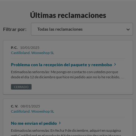
Últimas reclamaciones
Filtrar por:
Todas las reclamaciones
P. C.
10/01/2025
Castilloland. Woowshop SL
Problema con la recepción del paquete y reembolso
Estimados/as señores/as: Me pongo en contacto con ustedes porque
desde el día 12 de diciembre que hice mi pedido aún no lo he recibido, no
contestan a ningún correo ni a nada, SOLICITO […]. Que me hagan un
reembolso del pedido ya que ya no lo quiero. Sin otro particular,
CERRADO
atentamente.
C. V.
08/01/2025
Castilloland. Woowshop SL
No me envían el pedido
Estimados/as señores/as: En fecha 9 de diciembre, adquirí en su página
web Castilloland.es el producto Kit de construcción de casitas Ha pasado