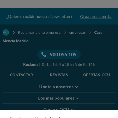
¿Quieres recibir nuestra Newsletter?
Crea una cuenta
Reclamar a una empresa
empresas
Casa
Mencía Madrid
900 055 105
Reclama!
De L a J de 9 a 18 h y V de 9 a 14 h
CONTACTAR
REVISTAS
OFERTAS-OCU
Únete a nosotros
Los más populares
Conoce OCU